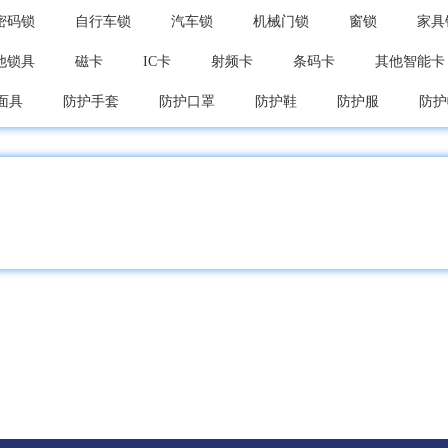
密码锁
自行车锁
汽车锁
机械门锁
窗锁
家具
他锁具
磁卡
IC卡
射频卡
条码卡
其他智能卡
面具
防护手套
防护口罩
防护鞋
防护服
防护
保护
护头
护肩
护手
护肘
护腕
护腰