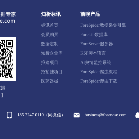
知析标讯
前嗅产品
标讯首页
ForeSpider数据采集引擎
会员购买
ForeLib数据库
数据定制
ForeServer服务器
知析企业库
KSP脚本语言
拟建项目
AI舆情监控系统
招拍挂项目
ForeSpider爬虫教程
医药器械
ForeSpider爬虫下载
数据
号】
185 2247 0110（同微信）
business@forenose.com