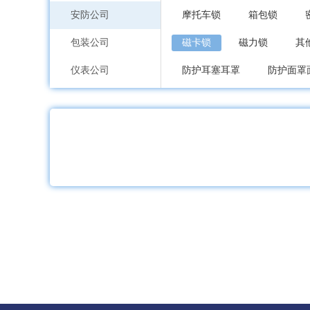
安防公司
摩托车锁
箱包锁
包装公司
磁卡锁
磁力锁
其
仪表公司
防护耳塞耳罩
防护面罩
印刷公司
软梯、逃生梯
其他作业
环保公司
其他运动护具
纸业公司
加工公司
服装内衣公司
鞋包配饰公司
礼品工艺品公司
家居日用品公司