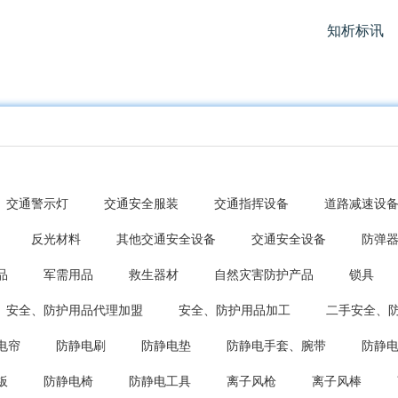
知析标讯
交通警示灯
交通安全服装
交通指挥设备
道路减速设
反光材料
其他交通安全设备
交通安全设备
防弹
品
军需用品
救生器材
自然灾害防护产品
锁具
安全、防护用品代理加盟
安全、防护用品加工
二手安全、
电帘
防静电刷
防静电垫
防静电手套、腕带
防静
板
防静电椅
防静电工具
离子风枪
离子风棒