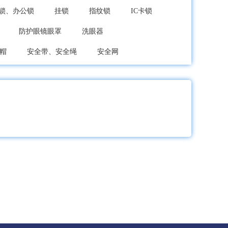
锁、办公锁
挂锁
指纹锁
IC卡锁
防护眼镜眼罩
洗眼器
帽
安全带、安全绳
安全网
护腿
护膝
护踝
组合运动护具