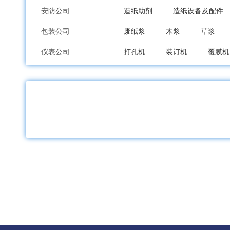
安防公司
造纸助剂
造纸设备及配件
包装公司
废纸浆
木浆
草浆
仪表公司
打孔机
装订机
覆膜机
印刷公司
分纸机
纸成型机械
其
环保公司
纸业公司
加工公司
服装内衣公司
鞋包配饰公司
礼品工艺品公司
家居日用品公司