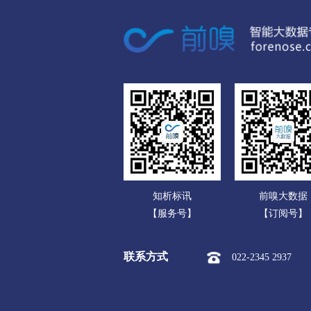
数码电脑公司
家用电器公司
通信产品公司
办公文教公司
运动、休闲公司
食品饮料公司
玩具公司
知析标讯
前嗅大数据
传媒广电公司
【服务号】
【订阅号】
化工公司
联系方式
022-2345 2937
冶金矿产公司
橡胶塑料公司