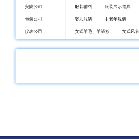
安防公司
服装辅料
服装展示道具
包装公司
婴儿服装
中老年服装
仪表公司
女式羊毛、羊绒衫
女式风
印刷公司
男式羊毛、羊绒衫
男式牛
环保公司
其他民族服装
孕妇装
纸业公司
其他服装辅料
模特
衣
加工公司
其他运动服
服装内衣公司
鞋包配饰公司
礼品工艺品公司
家居日用品公司