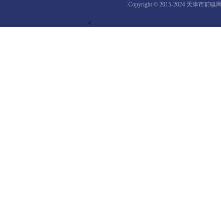
纺织皮革公司
Copyright © 2015-2024 天津
精细化学品公司
<
农业公司
医药保养公司
建筑建材公司
能源公司
商务服务公司
代理公司