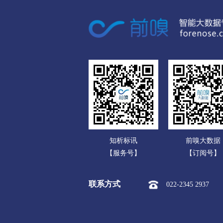
数码电脑公司
组合滑梯
摇摆机
淘气
家用电器公司
扑克
围棋
中国象棋
通信产品公司
键盘类乐器
拉弦类乐器
办公文教公司
宠物玩具
宠物清洁用品
运动、休闲公司
食品饮料公司
玩具公司
知析标讯
前嗅大数据
传媒广电公司
【服务号】
【订阅号】
化工公司
联系方式
022-2345 2937
冶金矿产公司
橡胶塑料公司