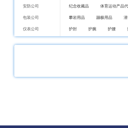
安防公司
纪念收藏品
体育运动产品
包装公司
攀岩用品
蹦极用品
潜
仪表公司
护肘
护腕
护腰
印刷公司
裁判教练用具
球类打气筒
环保公司
户外运动服
室内健身服
纸业公司
酒店茶几
酒店行李柜
加工公司
健腹器
健身球
健身车
服装内衣公司
组合健身器械
健身路径
鞋包配饰公司
充气泵
登山扣、钩
帐
礼品工艺品公司
沙滩席、野餐垫
水壶
家居日用品公司
组合烤具
其他烧烤用具