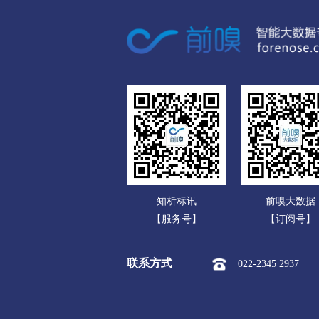
数码电脑公司
铜粉系列
钠
碳
家用电器公司
钡氧化物
钙氧化物
锰
通信产品公司
硒氧化物
其他氧化物
办公文教公司
亚硫酸
氢碘酸
碘酸
运动、休闲公司
氟硅酸
氨水
氢氧化锂
食品饮料公司
氢氧化铝
氢氧化锌
氢
玩具公司
氢氧化铟
氢氧化金
氢
知析标讯
前嗅大数据
传媒广电公司
氯化物
硼酸盐
硫代硫
【服务号】
【订阅号】
化工公司
硫化物
酒石酸盐
铬酸
联系方式
022-2345 2937
冶金矿产公司
硝基化合物
其他烃类
橡胶塑料公司
植酸
其他羧酸衍生物