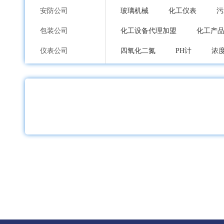
安防公司
玻璃机械
化工仪表
污
包装公司
化工设备代理加盟
化工产
仪表公司
四氧化二氮
PH计
浓
印刷公司
紫外分析仪
溶氧仪
水
环保公司
其他分析仪器
气相色谱仪
纸业公司
比重计
移液器
教学仪
加工公司
染料中间体
香精和香料中
服装内衣公司
蒽油
甲醇
煤沥青
鞋包配饰公司
氧气
氮气
氨气
礼品工艺品公司
标准气体
其他气体
其
家居日用品公司
铬粉系列
硅粉系列
钴