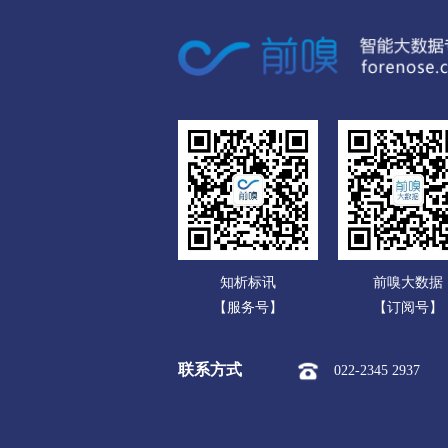
数码电脑公司
地坪漆
保温涂料
玻璃
家用电器公司
腻子
原子灰
特种涂料
通信产品公司
透明颜料
荧光颜料
其
办公文教公司
防伪油墨
其他油墨
活
运动、休闲公司
合成材料抗氧化剂
光稳定
食品饮料公司
防雾剂
橡胶油
合成材
玩具公司
脱灰剂
浸酸剂
鞣剂
知析标讯
前嗅大数据
传媒广电公司
渗透剂
泡丝剂
匀染剂
【服务号】
【订阅号】
化工公司
抄纸助剂
涂布剂
涂布
联系方式
022-2345 2937
冶金矿产公司
其他水处理化学品
早强剂
橡胶塑料公司
混凝土添加剂
水泥添加剂