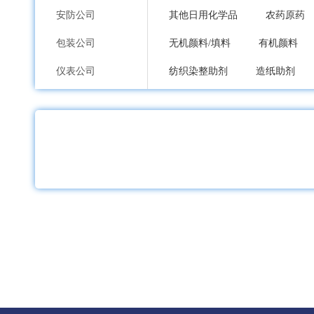
安防公司
其他日用化学品
农药原药
包装公司
无机颜料/填料
有机颜料
仪表公司
纺织染整助剂
造纸助剂
印刷公司
车用润滑油
工业润滑油
环保公司
涂料乳液及成膜物质
原料
纸业公司
除草剂
杀菌剂
杀虫剂
加工公司
其他农药制剂
动物胶
服装内衣公司
冰染染料
溶剂染料
荧
鞋包配饰公司
立德粉
铅白
铬黄
礼品工艺品公司
金属粉、浆
氧化铁黑
家居日用品公司
滑石粉
高岭土
其他无