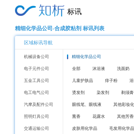
标讯
精细化学品公司-合成胶粘剂 标讯列表
区域标讯导航
机械设备公司
精细化学品公司
电子元件公司
全部
沐浴液
洗面奶
五金工具公司
儿童护肤品
痱子粉
浴
电工电气公司
烫发剂
染发剂
剃须膏
汽摩及配件公司
眼线笔、眼线液
其他彩妆
照明灯具公司
熏香
花露水
其他芳香
交通运输公司
皮肤用化学品
毛发用化学