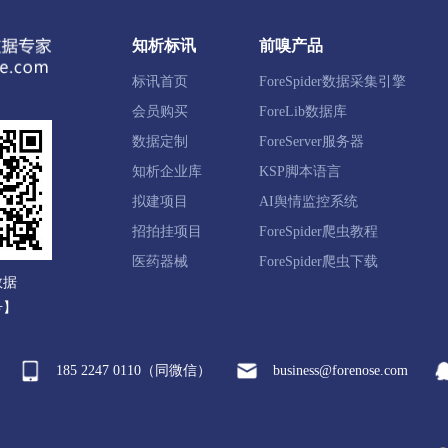
玻璃涂料
标线涂料
艺术涂料
防霉漆
防腐涂料
知析标讯
前嗅产品
涂料
粉末涂料
环氧涂料
其他涂料
色淀
酞菁
标讯首页
ForeSpider数据采集引擎
其他有机颜料
玻璃油墨
陶瓷油墨
塑料油墨
印铁
会员购买
ForeLib数据库
活性炭
硅胶
活性氧化铝
分子筛
活性白土
数据定制
ForeServer服务器
知析企业库
KSP脚本语言
定剂
热稳定剂
防霉剂
填充剂
偶联剂
防老剂
拟建项目
AI舆情监控系统
成材料阻燃剂
硫化剂
增塑剂
软化剂
其他合成材料
招拍挂项目
ForeSpider爬虫教程
剂
加脂剂
涂饰剂
其他皮革化学品
固色剂
化
医药器械
ForeSpider爬虫下载
数据
染剂
柔软剂
整理剂
抗菌、防臭剂
织物阻燃剂
号】
涂布助剂
其他造纸化学品
净水絮凝剂
杀菌灭藻剂
185 2247 0110（同微信）
business@forenose.com
剂
建筑用防冻剂
防水剂
速凝剂
减水剂
填、
剂
其他建筑用助剂
燃料油添加剂
润滑油添加剂