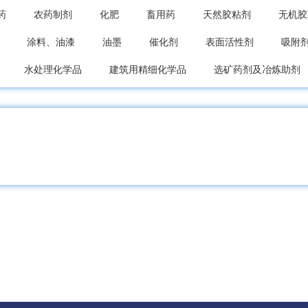
药
农药制剂
化肥
畜用药
天然胶粘剂
无机胶
涂料、油漆
油墨
催化剂
表面活性剂
吸附
水处理化学品
建筑用精细化学品
选矿药剂及冶炼助剂
其他助剂
食品添加剂
饲料添加剂
化学试剂
料药
精细化学品代理加盟
精细化学品加工
废催化剂
虫剂
杀螨剂
杀鼠剂
其他农药原药
除草剂混剂
植物胶
矿物胶
其他天然胶粘剂
阳离子染料
硫
荧光增白剂
直接染料
酸性染料
分散染料
活性染
氧化铁黄
氧化铁红
群青
氧化铬绿
氧化锌
碳黑
氧化铁棕
钼铬红
镉红
红丹
黄丹
他无机颜料
建筑涂料
汽车涂料
船舶涂料
木器涂料