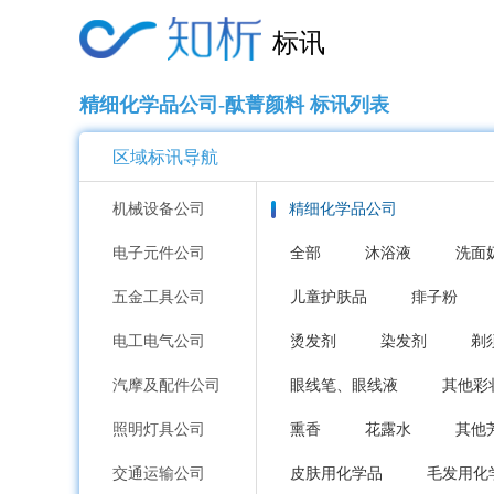
标讯
精细化学品公司-酞菁颜料 标讯列表
区域标讯导航
机械设备公司
精细化学品公司
电子元件公司
全部
沐浴液
洗面
五金工具公司
儿童护肤品
痱子粉
电工电气公司
烫发剂
染发剂
剃
汽摩及配件公司
眼线笔、眼线液
其他彩
照明灯具公司
熏香
花露水
其他
交通运输公司
皮肤用化学品
毛发用化