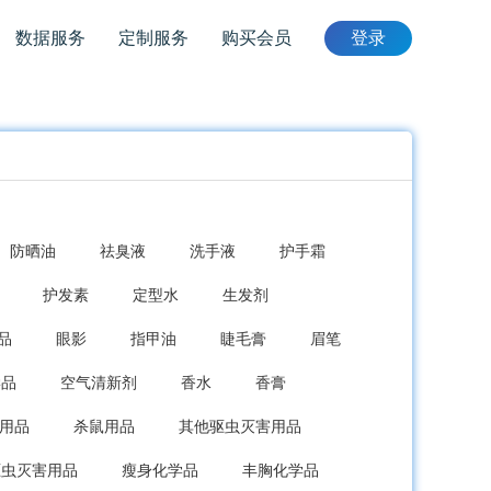
数据服务
定制服务
购买会员
登录
防晒油
祛臭液
洗手液
护手霜
护发素
定型水
生发剂
品
眼影
指甲油
睫毛膏
眉笔
学品
空气清新剂
香水
香膏
用品
杀鼠用品
其他驱虫灭害用品
驱虫灭害用品
瘦身化学品
丰胸化学品