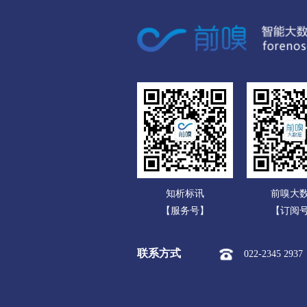
数码电脑公司
地坪漆
保温涂料
家用电器公司
腻子
原子灰
特种
通信产品公司
透明颜料
荧光颜料
办公文教公司
防伪油墨
其他油墨
运动、休闲公司
合成材料抗氧化剂
光稳
食品饮料公司
防雾剂
橡胶油
合
玩具公司
脱灰剂
浸酸剂
鞣
知析标讯
前嗅大
传媒广电公司
渗透剂
泡丝剂
匀
【服务号】
【订阅
化工公司
抄纸助剂
涂布剂
联系方式
022-2345 2937
冶金矿产公司
其他水处理化学品
早强
橡胶塑料公司
混凝土添加剂
水泥添加