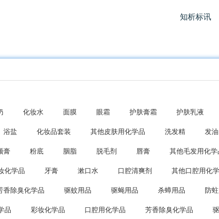
知析标讯
奶
化妆水
面膜
眼霜
护肤膏霜
护肤乳液
浴盐
化妆品套装
其他皮肤用化学品
洗发精
发油
须膏
粉底
胭脂
脱毛剂
唇膏
其他毛发用化学
妆化学品
牙膏
漱口水
口腔清爽剂
其他口腔用化
芳香除臭化学品
驱蚊用品
驱蝇用品
杀蟑用品
防蛀
学品
彩妆化学品
口腔用化学品
芳香除臭化学品