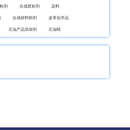
粘剂
合成胶粘剂
染料
剂
合成材料助剂
皮革化学品
石油产品添加剂
石油蜡
香料、香精
工业用清洗剂
生物化工
精化其他未分类
其他类型日用化学品
杀菌剂混剂
杀虫、杀螨混剂
化染料
还原染料
金属络合染料
料
碱性染料
其他染料
钛白粉
珠光粉
夜光粉
金葱粉
碳酸钙
硫酸钡
陶瓷颜料
金属漆
塑料涂料
印染涂料