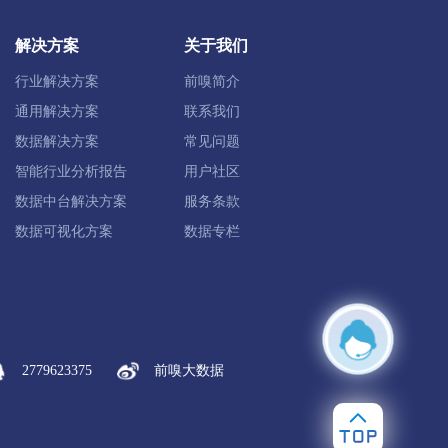
锤纹漆
UV涂料
色浆
防火涂料
解决方案
关于我们
颜料
还原颜料
偶氮颜料
行业解决方案
前嗅简介
油墨
印纸油墨
印布油墨
UV油墨
通用解决方案
联系我们
纤维吸附剂
矿物吸附剂
其他吸附剂
数据解决方案
常见问题
智能行业分析报告
用户社区
促进剂
抗冲击剂
脱模剂
数据中台解决方案
服务条款
助剂
浸水助剂
脱脂剂
浸灰剂
数据可视化方案
数据专栏
纤油剂
纺织印染用粘合剂
净洗剂
其他纺织染整助剂
制浆助剂
脱水剂
阻垢剂
缓蚀剂
消泡剂
2779623375
前嗅大数据
堵漏剂
界面剂
砂浆添加剂
煤油添加剂
柴油添加剂
汽油添加剂