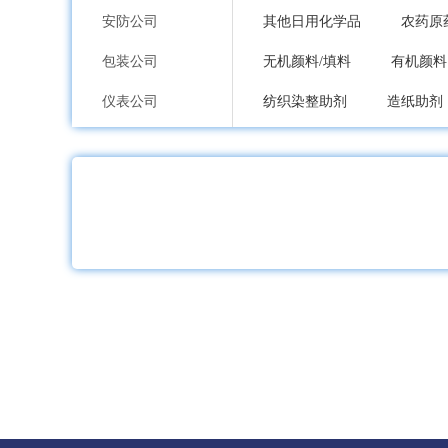
安防公司
其他日用化学品
农药原
包装公司
无机颜料/填料
有机颜料
仪表公司
纺织染整助剂
造纸助剂
印刷公司
车用润滑油
工业润滑油
环保公司
涂料乳液及成膜物质
原
纸业公司
除草剂
杀菌剂
杀
加工公司
其他农药制剂
动物胶
服装内衣公司
冰染染料
溶剂染料
鞋包配饰公司
立德粉
铅白
铬黄
礼品工艺品公司
金属粉、浆
氧化铁黑
家居日用品公司
滑石粉
高岭土
其