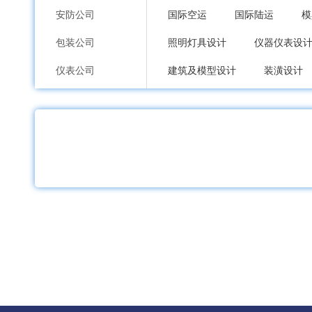
安防公司
国际空运
国际陆运
模
包装公司
照明灯具设计
仪器仪表设
仪表公司
建筑及模型设计
装潢设计
印刷公司
企业形象设计
商标设计
环保公司
医药行业认证
其他认证服
纸业公司
物业管理
污水处理
灭
加工公司
汽车及配件维修安装
包装
服装内衣公司
建筑维修
数码、电脑维修
鞋包配饰公司
专利版权申请
商标注册申
礼品工艺品公司
宾馆服务
票务服务
旅
家居日用品公司
服装、纺织、皮革展
电子