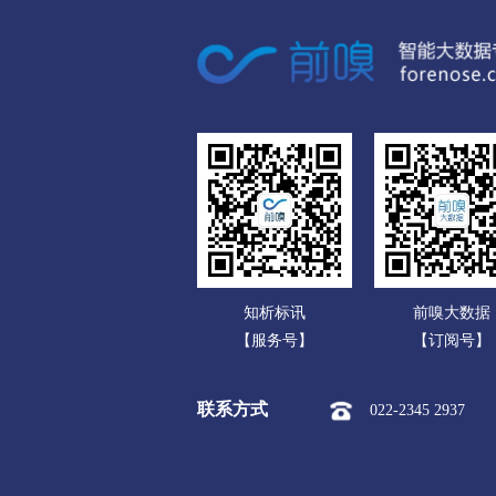
数码电脑公司
旅游、酒店、餐饮展
化工
家用电器公司
包装、印刷、纸业展
运输
通信产品公司
教育、培训、艺术展
公共
办公文教公司
影视、娱乐、体育展
其他
运动、休闲公司
页面图片设计
企业Logo设
食品饮料公司
彩铃、充值
长途、市话
玩具公司
设计岗位求职
行政人事岗
知析标讯
前嗅大数据
传媒广电公司
网络管理岗位求职
工人岗
【服务号】
【订阅号】
化工公司
联系方式
022-2345 2937
冶金矿产公司
橡胶塑料公司