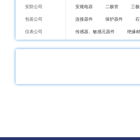
安防公司
安规电容
二极管
三极
包装公司
连接器件
保护器件
石
仪表公司
传感器、敏感元器件
绝缘
印刷公司
电子产品制造设备
开关
环保公司
电感器
线绕电位器
单
纸业公司
合成碳膜电位器
金属膜电
加工公司
电子琴IC
通信IC
照相
服装内衣公司
手机IC
驱动IC
语音IC
鞋包配饰公司
工业编码器
其他IC
电
礼品工艺品公司
电流互感器
电感磁珠
家居日用品公司
网络、通讯变压器
其他变