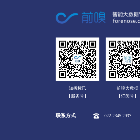
数码电脑公司
射频同轴连接器
矩形连接
家用电器公司
排针
其他连接器
条形
通信产品公司
过流保护器
其他保险元器
办公文教公司
其他频率元件
柔性线路板
运动、休闲公司
LED芯片
背光器件、背光
食品饮料公司
LCD显示模块
指示器
玩具公司
绝缘垫片
其他绝缘材料
知析标讯
前嗅大数据
传媒广电公司
T铁、华司
磁钢
电声
【服务号】
【订阅号】
化工公司
半导体材料
屏蔽材料
联系方式
022-2345 2937
冶金矿产公司
电子组装加工
电子焊接加
橡胶塑料公司
邦定机
贴片机
导线剥