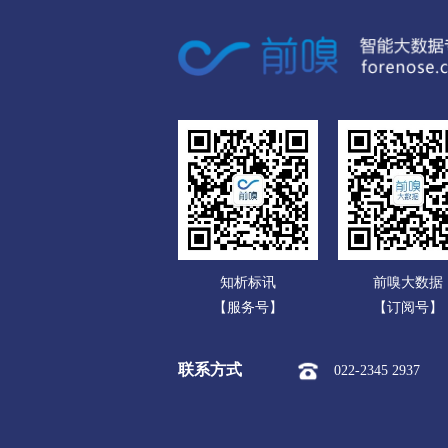
广东
衢州
广西
市本级
柯城区
衢江区
海南
舟山
重庆
市本级
定海区
普陀区
四川
台州
贵州
市本级
椒江区
黄岩区
云南
丽水
知析标讯
前嗅大数据
西藏
市本级
莲都区
青田县
【服务号】
【订阅号】
陕西
联系方式
022-2345 2937
甘肃
青海