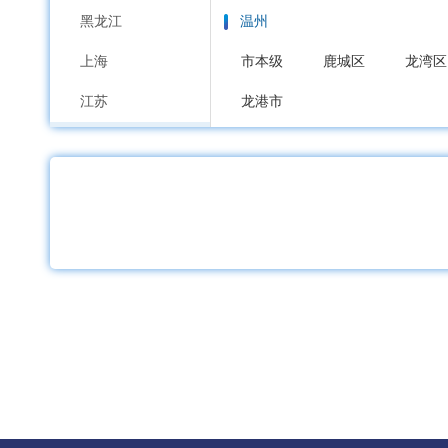
黑龙江
温州
上海
市本级
鹿城区
龙湾区
江苏
龙港市
浙江
嘉兴
安徽
市本级
南湖区
秀洲区
福建
湖州
江西
市本级
吴兴区
南浔区
山东
绍兴
河南
市本级
越城区
柯桥区
湖北
金华
湖南
市本级
婺城区
金东区