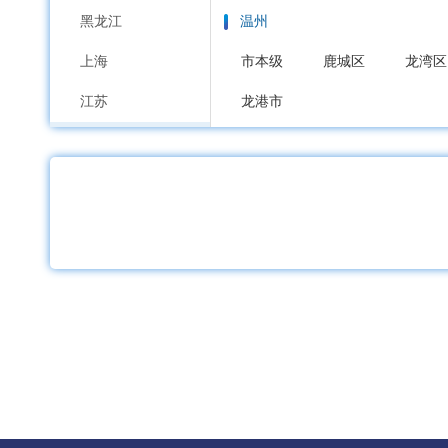
黑龙江
温州
上海
市本级
鹿城区
龙湾区
江苏
龙港市
浙江
嘉兴
安徽
市本级
南湖区
秀洲区
福建
湖州
江西
市本级
吴兴区
南浔区
山东
绍兴
河南
市本级
越城区
柯桥区
湖北
金华
湖南
市本级
婺城区
金东区