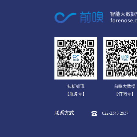
广东
衢州
广西
市本级
柯城区
衢江区
海南
舟山
重庆
市本级
定海区
普陀区
四川
台州
贵州
市本级
椒江区
黄岩区
云南
丽水
知析标讯
前嗅大数据
西藏
市本级
莲都区
青田县
【服务号】
【订阅号】
陕西
联系方式
022-2345 2937
甘肃
青海