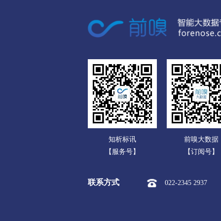
广东
衢州
广西
市本级
柯城区
衢江区
海南
舟山
重庆
市本级
定海区
普陀区
四川
台州
贵州
市本级
椒江区
黄岩区
云南
丽水
知析标讯
前嗅大数据
西藏
市本级
莲都区
青田县
【服务号】
【订阅号】
陕西
联系方式
022-2345 2937
甘肃
青海