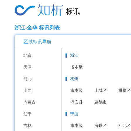
标讯
浙江-金华 标讯列表
区域标讯导航
北京
浙江
天津
省本级
河北
杭州
山西
市本级
上城区
拱墅区
内蒙古
淳安县
建德市
辽宁
宁波
吉林
市本级
海曙区
江北区