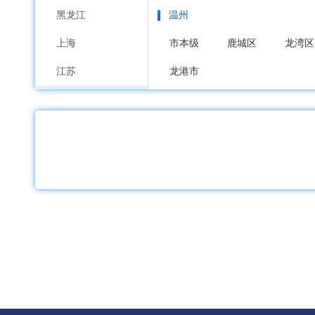
黑龙江
温州
上海
市本级
鹿城区
龙湾区
江苏
龙港市
浙江
嘉兴
安徽
市本级
南湖区
秀洲区
福建
湖州
江西
市本级
吴兴区
南浔区
山东
绍兴
河南
市本级
越城区
柯桥区
湖北
金华
湖南
市本级
婺城区
金东区