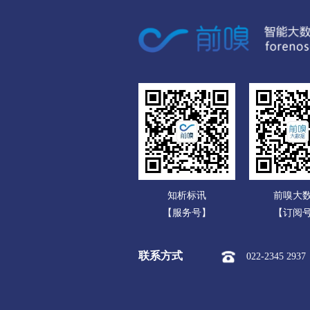
广东
衢州
广西
市本级
柯城区
衢
海南
舟山
重庆
市本级
定海区
普
四川
台州
贵州
市本级
椒江区
黄
云南
丽水
知析标讯
前嗅大
西藏
市本级
莲都区
青
【服务号】
【订阅
陕西
联系方式
022-2345 2937
甘肃
青海