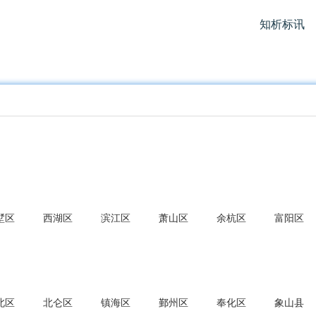
知析标讯
墅区
西湖区
滨江区
萧山区
余杭区
富阳区
北区
北仑区
镇海区
鄞州区
奉化区
象山县