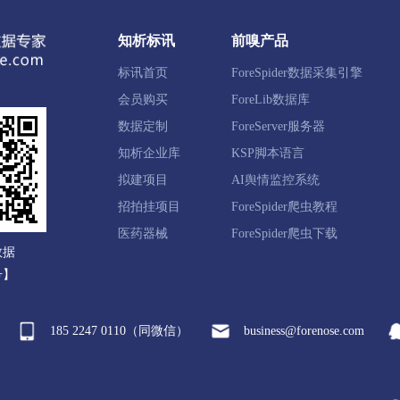
知析标讯
前嗅产品
江区
常山县
开化县
龙游县
江山市
标讯首页
ForeSpider数据采集引擎
会员购买
ForeLib数据库
陀区
岱山县
嵊泗县
数据定制
ForeServer服务器
知析企业库
KSP脚本语言
拟建项目
AI舆情监控系统
岩区
路桥区
三门县
天台县
仙居县
温岭市
招拍挂项目
ForeSpider爬虫教程
医药器械
ForeSpider爬虫下载
数据
田县
缙云县
遂昌县
松阳县
云和县
庆元县
号】
185 2247 0110（同微信）
business@forenose.com