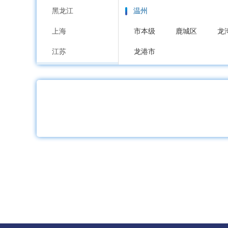
黑龙江
温州
上海
市本级
鹿城区
龙
江苏
龙港市
浙江
嘉兴
安徽
市本级
南湖区
秀
福建
湖州
江西
市本级
吴兴区
南
山东
绍兴
河南
市本级
越城区
柯
湖北
金华
湖南
市本级
婺城区
金