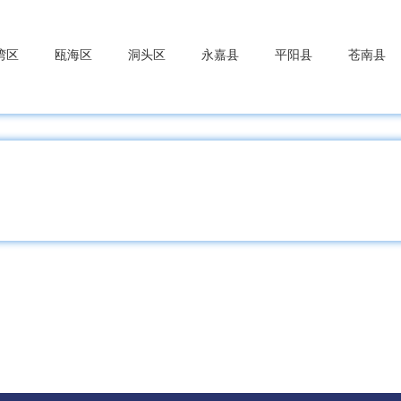
湾区
瓯海区
洞头区
永嘉县
平阳县
苍南县
洲区
嘉善县
海盐县
海宁市
平湖市
桐乡市
浔区
德清县
长兴县
安吉县
桥区
上虞区
新昌县
诸暨市
嵊州市
东区
武义县
浦江县
磐安县
兰溪市
义乌市