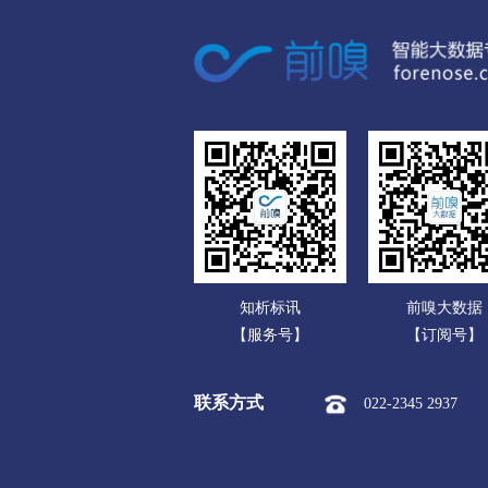
广东
衢州
广西
市本级
柯城区
衢江区
海南
舟山
重庆
市本级
定海区
普陀区
四川
台州
贵州
市本级
椒江区
黄岩区
云南
丽水
知析标讯
前嗅大数据
西藏
市本级
莲都区
青田县
【服务号】
【订阅号】
陕西
联系方式
022-2345 2937
甘肃
青海