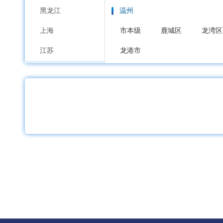
黑龙江
温州
上海
市本级
鹿城区
龙湾区
江苏
龙港市
浙江
嘉兴
安徽
市本级
南湖区
秀洲区
福建
湖州
江西
市本级
吴兴区
南浔区
山东
绍兴
河南
市本级
越城区
柯桥区
湖北
金华
湖南
市本级
婺城区
金东区