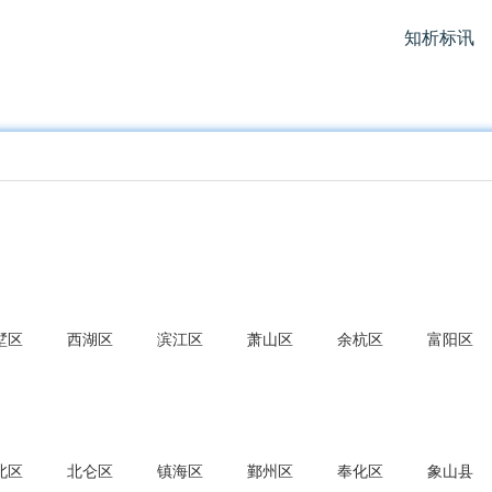
知析标讯
墅区
西湖区
滨江区
萧山区
余杭区
富阳区
北区
北仑区
镇海区
鄞州区
奉化区
象山县