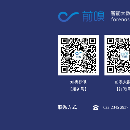
广东
衢州
广西
市本级
柯城区
衢
海南
舟山
重庆
市本级
定海区
普
四川
台州
贵州
市本级
椒江区
黄
云南
丽水
知析标讯
前嗅大
西藏
市本级
莲都区
青
【服务号】
【订阅
陕西
联系方式
022-2345 2937
甘肃
青海