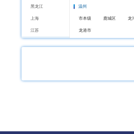
黑龙江
温州
上海
市本级
鹿城区
龙
江苏
龙港市
浙江
嘉兴
安徽
市本级
南湖区
秀
福建
湖州
江西
市本级
吴兴区
南
山东
绍兴
河南
市本级
越城区
柯
湖北
金华
湖南
市本级
婺城区
金