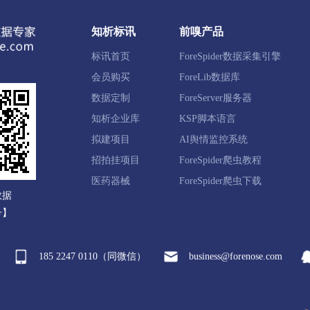
知析标讯
前嗅产品
江区
常山县
开化县
龙游县
江山市
标讯首页
ForeSpider数据采集引擎
会员购买
ForeLib数据库
陀区
岱山县
嵊泗县
数据定制
ForeServer服务器
知析企业库
KSP脚本语言
拟建项目
AI舆情监控系统
岩区
路桥区
三门县
天台县
仙居县
温岭市
招拍挂项目
ForeSpider爬虫教程
医药器械
ForeSpider爬虫下载
数据
田县
缙云县
遂昌县
松阳县
云和县
庆元县
号】
185 2247 0110（同微信）
business@forenose.com