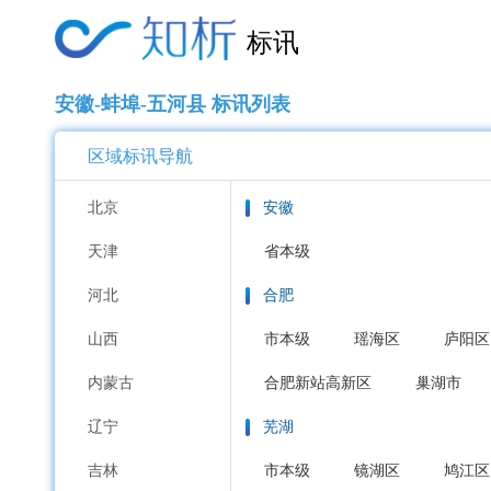
标讯
安徽-蚌埠-五河县 标讯列表
区域标讯导航
北京
安徽
天津
省本级
河北
合肥
山西
市本级
瑶海区
庐阳区
内蒙古
合肥新站高新区
巢湖市
辽宁
芜湖
吉林
市本级
镜湖区
鸠江区