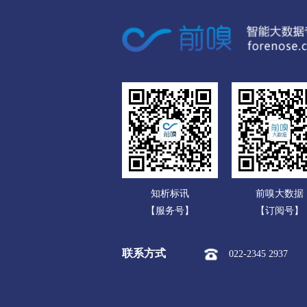
广东
市本级
迎江区
大观区
广西
潜山市
海南
黄山
重庆
市本级
屯溪区
黄山区
四川
滁州
贵州
市本级
琅琊区
南谯区
云南
明光市
知析标讯
前嗅大数据
西藏
阜阳
【服务号】
【订阅号】
陕西
市本级
颍州区
颍东区
联系方式
022-2345 2937
甘肃
界首市
青海
宿州