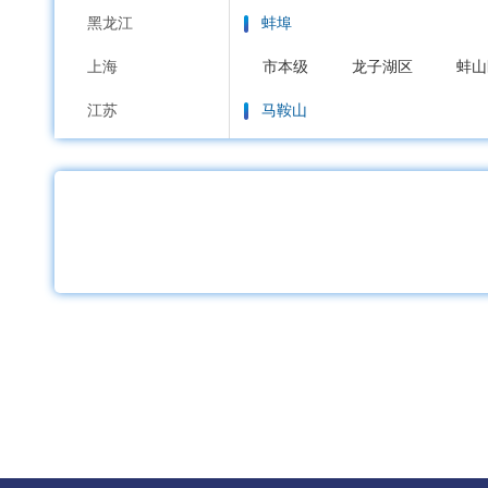
黑龙江
蚌埠
上海
市本级
龙子湖区
蚌山
江苏
马鞍山
浙江
市本级
花山区
雨山区
安徽
淮南
福建
市本级
大通区
田家庵
江西
淮北
山东
市本级
杜集区
相山区
河南
铜陵
湖北
市本级
铜官区
义安区
湖南
安庆