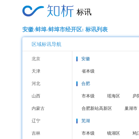
标讯
安徽-蚌埠-蚌埠市经开区: 标讯列表
区域标讯导航
北京
安徽
天津
省本级
河北
合肥
山西
市本级
瑶海区
庐
内蒙古
合肥新站高新区
巢湖市
辽宁
芜湖
吉林
市本级
镜湖区
鸠