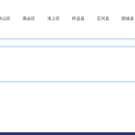
蚌山区
禹会区
淮上区
怀远县
五河县
固镇县
山区
博望区
当涂县
含山县
和县
家庵区
谢家集区
八公山区
潘集区
凤台县
寿
山区
烈山区
濉溪县
安区
郊区
枞阳县