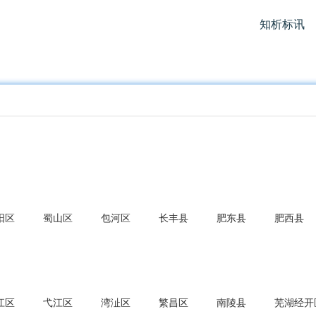
知析标讯
阳区
蜀山区
包河区
长丰县
肥东县
肥西县
江区
弋江区
湾沚区
繁昌区
南陵县
芜湖经开