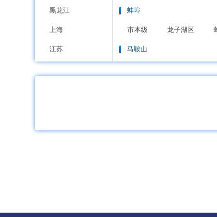
黑龙江
蚌埠
上海
市本级
龙子湖区
江苏
马鞍山
浙江
市本级
花山区
雨
安徽
淮南
福建
市本级
大通区
田
江西
淮北
山东
市本级
杜集区
相
河南
铜陵
湖北
市本级
铜官区
义
湖南
安庆