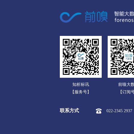
广东
市本级
迎江区
大
广西
潜山市
海南
黄山
重庆
市本级
屯溪区
黄
四川
滁州
贵州
市本级
琅琊区
南
云南
明光市
知析标讯
前嗅大
西藏
阜阳
【服务号】
【订阅
陕西
市本级
颍州区
颍
联系方式
022-2345 2937
甘肃
界首市
青海
宿州