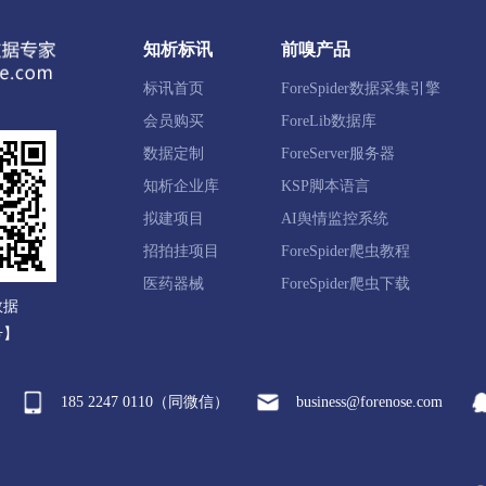
观区
宜秀区
怀宁县
太湖县
宿松县
望江县
知析标讯
前嗅产品
标讯首页
ForeSpider数据采集引擎
会员购买
ForeLib数据库
山区
徽州区
歙县
休宁县
黟县
祁门县
数据定制
ForeServer服务器
知析企业库
KSP脚本语言
拟建项目
AI舆情监控系统
谯区
来安县
全椒县
定远县
凤阳县
中新苏滁
招拍挂项目
ForeSpider爬虫教程
医药器械
ForeSpider爬虫下载
数据
号】
东区
颍泉区
临泉县
太和县
阜南县
颍上县
185 2247 0110（同微信）
business@forenose.com