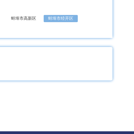
蚌埠市高新区
蚌埠市经开区
县