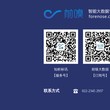
广东
市本级
迎江区
大观区
广西
潜山市
海南
黄山
重庆
市本级
屯溪区
黄山区
四川
滁州
贵州
市本级
琅琊区
南谯区
云南
明光市
知析标讯
前嗅大数据
西藏
阜阳
【服务号】
【订阅号】
陕西
市本级
颍州区
颍东区
联系方式
022-2345 2937
甘肃
界首市
青海
宿州