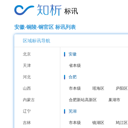
标讯
安徽-铜陵-铜官区 标讯列表
区域标讯导航
北京
安徽
天津
省本级
河北
合肥
山西
市本级
瑶海区
庐阳区
内蒙古
合肥新站高新区
巢湖市
辽宁
芜湖
吉林
市本级
镜湖区
鸠江区