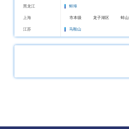
黑龙江
蚌埠
上海
市本级
龙子湖区
蚌山
江苏
马鞍山
浙江
市本级
花山区
雨山区
安徽
淮南
福建
市本级
大通区
田家庵
江西
淮北
山东
市本级
杜集区
相山区
河南
铜陵
湖北
市本级
铜官区
义安区
湖南
安庆