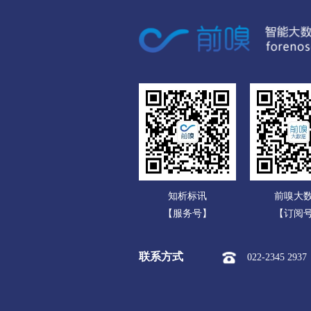
广东
市本级
迎江区
大
广西
潜山市
海南
黄山
重庆
市本级
屯溪区
黄
四川
滁州
贵州
市本级
琅琊区
南
云南
明光市
知析标讯
前嗅大
西藏
阜阳
【服务号】
【订阅
陕西
市本级
颍州区
颍
联系方式
022-2345 2937
甘肃
界首市
青海
宿州