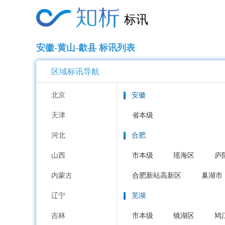
标讯
安徽-黄山-歙县 标讯列表
区域标讯导航
北京
安徽
天津
省本级
河北
合肥
山西
市本级
瑶海区
庐
内蒙古
合肥新站高新区
巢湖市
辽宁
芜湖
吉林
市本级
镜湖区
鸠