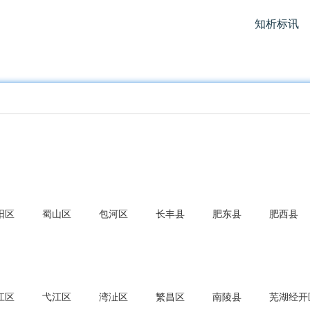
知析标讯
阳区
蜀山区
包河区
长丰县
肥东县
肥西县
江区
弋江区
湾沚区
繁昌区
南陵县
芜湖经开