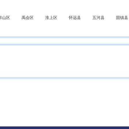
蚌山区
禹会区
淮上区
怀远县
五河县
固镇县
山区
博望区
当涂县
含山县
和县
家庵区
谢家集区
八公山区
潘集区
凤台县
寿
山区
烈山区
濉溪县
安区
郊区
枞阳县