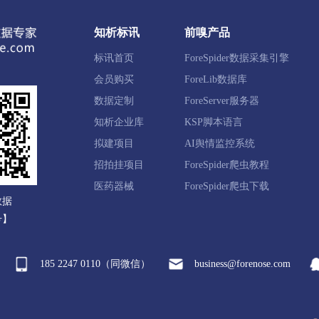
观区
宜秀区
怀宁县
太湖县
宿松县
望江县
知析标讯
前嗅产品
标讯首页
ForeSpider数据采集引擎
会员购买
ForeLib数据库
山区
徽州区
歙县
休宁县
黟县
祁门县
数据定制
ForeServer服务器
知析企业库
KSP脚本语言
拟建项目
AI舆情监控系统
谯区
来安县
全椒县
定远县
凤阳县
中新苏滁
招拍挂项目
ForeSpider爬虫教程
医药器械
ForeSpider爬虫下载
数据
号】
东区
颍泉区
临泉县
太和县
阜南县
颍上县
185 2247 0110（同微信）
business@forenose.com