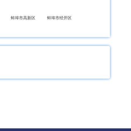
蚌埠市高新区
蚌埠市经开区
县