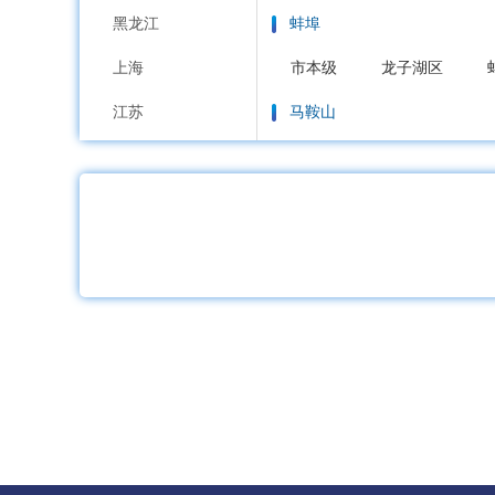
黑龙江
蚌埠
上海
市本级
龙子湖区
江苏
马鞍山
浙江
市本级
花山区
雨
安徽
淮南
福建
市本级
大通区
田
江西
淮北
山东
市本级
杜集区
相
河南
铜陵
湖北
市本级
铜官区
义
湖南
安庆