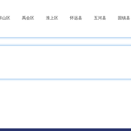
蚌山区
禹会区
淮上区
怀远县
五河县
固镇县
山区
博望区
当涂县
含山县
和县
家庵区
谢家集区
八公山区
潘集区
凤台县
寿
山区
烈山区
濉溪县
安区
郊区
枞阳县