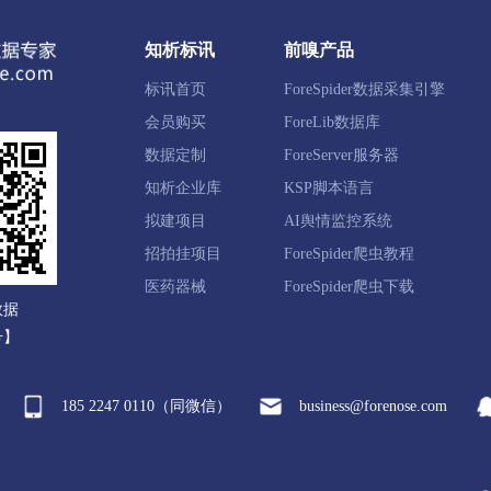
观区
宜秀区
怀宁县
太湖县
宿松县
望江县
知析标讯
前嗅产品
标讯首页
ForeSpider数据采集引擎
会员购买
ForeLib数据库
山区
徽州区
歙县
休宁县
黟县
祁门县
数据定制
ForeServer服务器
知析企业库
KSP脚本语言
拟建项目
AI舆情监控系统
谯区
来安县
全椒县
定远县
凤阳县
中新苏滁
招拍挂项目
ForeSpider爬虫教程
医药器械
ForeSpider爬虫下载
数据
号】
东区
颍泉区
临泉县
太和县
阜南县
颍上县
185 2247 0110（同微信）
business@forenose.com