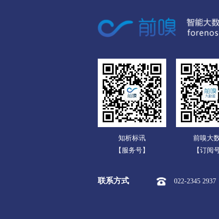
广东
市本级
迎江区
大
广西
潜山市
海南
黄山
重庆
市本级
屯溪区
黄
四川
滁州
贵州
市本级
琅琊区
南
云南
明光市
知析标讯
前嗅大
西藏
阜阳
【服务号】
【订阅
陕西
市本级
颍州区
颍
联系方式
022-2345 2937
甘肃
界首市
青海
宿州