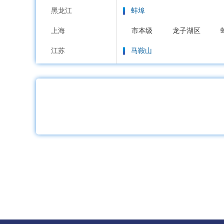
黑龙江
蚌埠
上海
市本级
龙子湖区
江苏
马鞍山
浙江
市本级
花山区
雨
安徽
淮南
福建
市本级
大通区
田
江西
淮北
山东
市本级
杜集区
相
河南
铜陵
湖北
市本级
铜官区
义
湖南
安庆