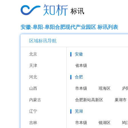
标讯
安徽-阜阳-阜阳合肥现代产业园区 标讯列表
区域标讯导航
北京
安徽
天津
省本级
河北
合肥
山西
市本级
瑶海区
庐
内蒙古
合肥新站高新区
巢湖市
辽宁
芜湖
吉林
市本级
镜湖区
鸠