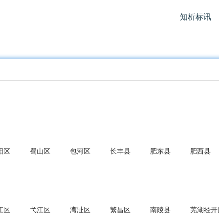
知析标讯
阳区
蜀山区
包河区
长丰县
肥东县
肥西县
江区
弋江区
湾沚区
繁昌区
南陵县
芜湖经开