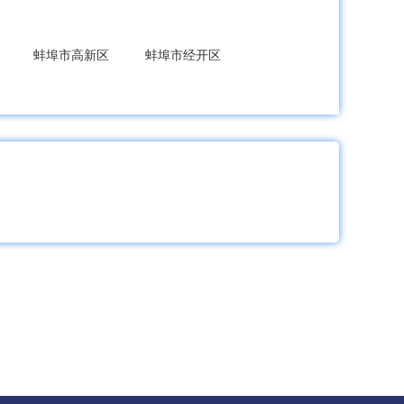
蚌埠市高新区
蚌埠市经开区
县