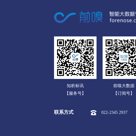
广东
市本级
迎江区
大观区
广西
潜山市
海南
黄山
重庆
市本级
屯溪区
黄山区
四川
滁州
贵州
市本级
琅琊区
南谯区
云南
明光市
知析标讯
前嗅大数据
西藏
阜阳
【服务号】
【订阅号】
陕西
市本级
颍州区
颍东区
联系方式
022-2345 2937
甘肃
界首市
青海
宿州