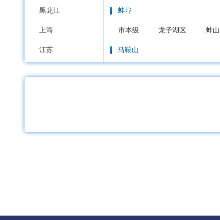
黑龙江
蚌埠
上海
市本级
龙子湖区
蚌山
江苏
马鞍山
浙江
市本级
花山区
雨山区
安徽
淮南
福建
市本级
大通区
田家庵
江西
淮北
山东
市本级
杜集区
相山区
河南
铜陵
湖北
市本级
铜官区
义安区
湖南
安庆