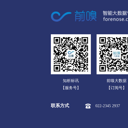
广东
市本级
迎江区
大观区
广西
潜山市
海南
黄山
重庆
市本级
屯溪区
黄山区
四川
滁州
贵州
市本级
琅琊区
南谯区
云南
明光市
知析标讯
前嗅大数据
西藏
阜阳
【服务号】
【订阅号】
陕西
市本级
颍州区
颍东区
联系方式
022-2345 2937
甘肃
界首市
青海
宿州