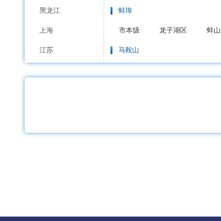
黑龙江
蚌埠
上海
市本级
龙子湖区
蚌山
江苏
马鞍山
浙江
市本级
花山区
雨山区
安徽
淮南
福建
市本级
大通区
田家庵
江西
淮北
山东
市本级
杜集区
相山区
河南
铜陵
湖北
市本级
铜官区
义安区
湖南
安庆