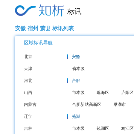
标讯
安徽-宿州-萧县 标讯列表
区域标讯导航
北京
安徽
天津
省本级
河北
合肥
山西
市本级
瑶海区
庐阳区
内蒙古
合肥新站高新区
巢湖市
辽宁
芜湖
吉林
市本级
镜湖区
鸠江区