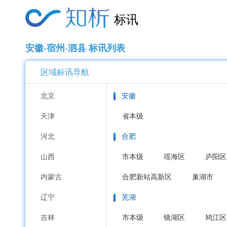
标讯
安徽-宿州-泗县 标讯列表
区域标讯导航
北京
安徽
天津
省本级
河北
合肥
山西
市本级
瑶海区
庐阳区
内蒙古
合肥新站高新区
巢湖市
辽宁
芜湖
吉林
市本级
镜湖区
鸠江区