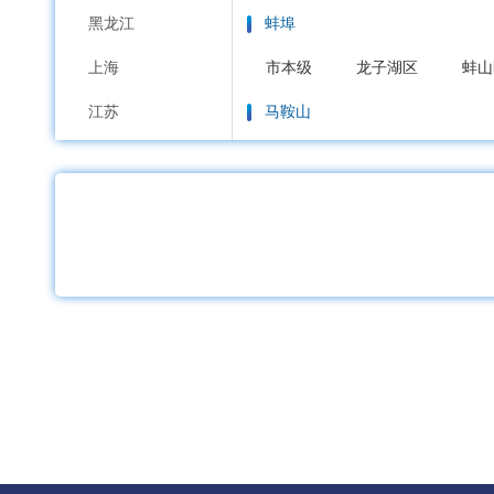
黑龙江
蚌埠
上海
市本级
龙子湖区
蚌山
江苏
马鞍山
浙江
市本级
花山区
雨山区
安徽
淮南
福建
市本级
大通区
田家庵
江西
淮北
山东
市本级
杜集区
相山区
河南
铜陵
湖北
市本级
铜官区
义安区
湖南
安庆