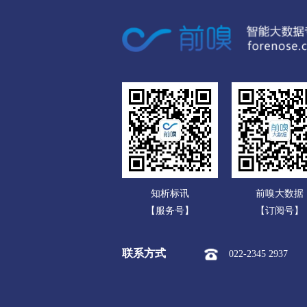
广东
市本级
迎江区
大观区
广西
潜山市
海南
黄山
重庆
市本级
屯溪区
黄山区
四川
滁州
贵州
市本级
琅琊区
南谯区
云南
明光市
知析标讯
前嗅大数据
西藏
阜阳
【服务号】
【订阅号】
陕西
市本级
颍州区
颍东区
联系方式
022-2345 2937
甘肃
界首市
青海
宿州