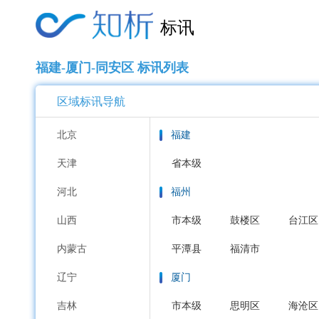
标讯
福建-厦门-同安区 标讯列表
区域标讯导航
北京
福建
天津
省本级
河北
福州
山西
市本级
鼓楼区
台江区
内蒙古
平潭县
福清市
辽宁
厦门
吉林
市本级
思明区
海沧区