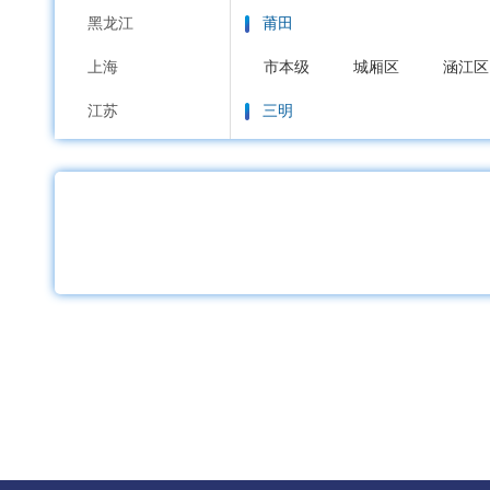
黑龙江
莆田
上海
市本级
城厢区
涵江区
江苏
三明
浙江
市本级
三元区
沙县区
安徽
泉州
福建
市本级
鲤城区
丰泽区
江西
漳州
山东
市本级
芗城区
龙文区
河南
南平
湖北
市本级
延平区
建阳区
湖南
龙岩