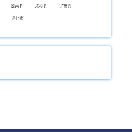
滦南县
乐亭县
迁西县
滦州市
龙县
秦皇岛经开区
北戴河新区
成安县
大名县
涉县
磁县
新区
武安市
隆尧县
宁晋县
巨鹿县
新河县