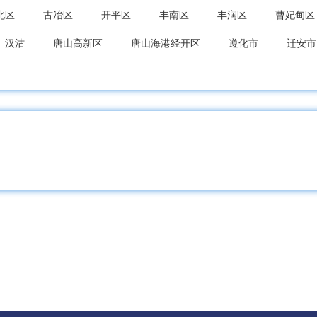
北区
古冶区
开平区
丰南区
丰润区
曹妃甸区
汉沽
唐山高新区
唐山海港经开区
遵化市
迁安市
海关区
北戴河区
抚宁区
青龙满族
昌黎县
卢
台区
复兴区
峰峰矿区
肥乡区
永年区
临漳县
县
馆陶县
魏县
曲周县
邯郸经开区
邯郸冀南
都区
任泽区
南和区
临城县
内丘县
柏乡县
县
清河县
临西县
邢台经开区
南宫市
沙河市