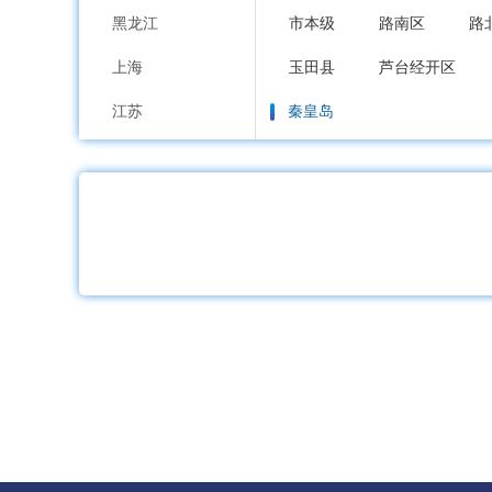
黑龙江
市本级
路南区
路
上海
玉田县
芦台经开区
江苏
秦皇岛
浙江
市本级
海港区
山
安徽
邯郸
福建
市本级
邯山区
丛
江西
邱县
鸡泽县
广平
山东
邢台
河南
市本级
襄都区
信
湖北
广宗县
平乡县
威
湖南
保定