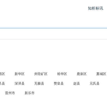
知析标讯
西区
新华区
井陉矿区
裕华区
鹿泉区
藁城区
邑县
深泽县
无极县
赞皇县
赵县
元氏县
晋州市
新乐市