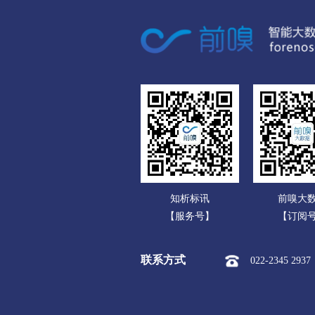
广东
市本级
竞秀区
莲
广西
涞源县
望都县
安
海南
涿州市
定州市
安
重庆
承德
四川
市本级
双桥区
双
贵州
围场满族蒙古族
承德高
云南
张家口
知析标讯
前嗅大
西藏
市本级
桥东区
桥
【服务号】
【订阅
陕西
阳原县
怀安县
怀
联系方式
022-2345 2937
甘肃
沧州
青海
市本级
新华区
运