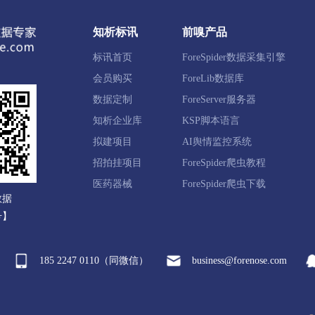
池区
满城区
清苑区
徐水区
涞水县
阜平县
知析标讯
前嗅产品
新县
易县
曲阳县
蠡县
顺平县
博野县
标讯首页
ForeSpider数据采集引擎
国市
高碑店市
会员购买
ForeLib数据库
数据定制
ForeServer服务器
知析企业库
KSP脚本语言
滦区
鹰手营子矿区
承德县
兴隆县
滦平县
隆
拟建项目
AI舆情监控系统
新区
平泉市
招拍挂项目
ForeSpider爬虫教程
医药器械
ForeSpider爬虫下载
数据
西区
宣化区
下花园区
万全区
崇礼区
张北县
号】
来县
涿鹿县
赤城县
张家口经开区
察北管理区
185 2247 0110（同微信）
business@forenose.com
河区
沧县
青县
东光县
海兴县
盐山县