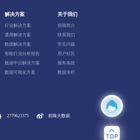
定兴县
唐县
高阳县
容城县
解决方案
关于我们
雄县
保定高新区
保定白沟新城
行业解决方案
前嗅简介
通用解决方案
联系我们
数据解决方案
常见问题
智能行业分析报告
用户社区
化县
丰宁满族
宽城满族
数据中台解决方案
服务条款
数据可视化方案
数据专栏
康保县
沽源县
尚义县
蔚县
塞北管理区
2779623375
前嗅大数据
肃宁县
南皮县
吴桥县
献县