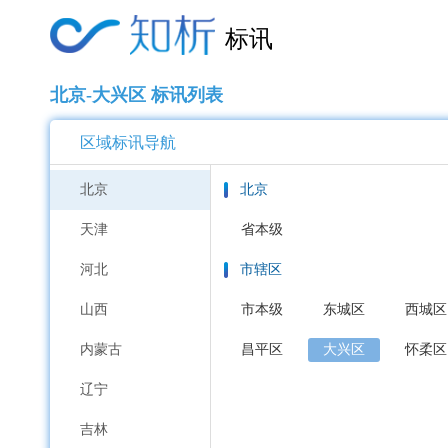
标讯
北京-大兴区 标讯列表
区域标讯导航
北京
北京
天津
省本级
河北
市辖区
山西
市本级
东城区
西城区
内蒙古
昌平区
大兴区
怀柔区
辽宁
吉林