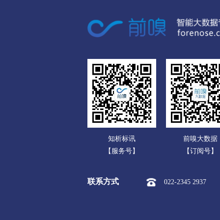
广东
广西
海南
重庆
四川
贵州
云南
知析标讯
前嗅大数据
西藏
【服务号】
【订阅号】
陕西
联系方式
022-2345 2937
甘肃
青海