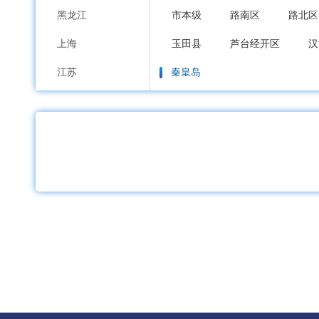
黑龙江
市本级
路南区
路北区
上海
玉田县
芦台经开区
汉
江苏
秦皇岛
浙江
市本级
海港区
山海关
安徽
邯郸
福建
市本级
邯山区
丛台区
江西
邱县
鸡泽县
广平县
山东
邢台
河南
市本级
襄都区
信都区
湖北
广宗县
平乡县
威县
湖南
保定