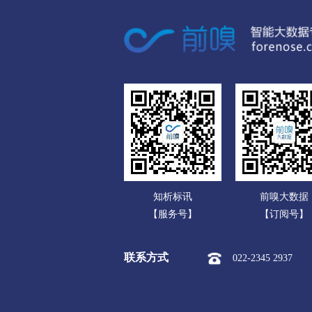
广东
市本级
竞秀区
莲池区
广西
涞源县
望都县
安新县
海南
涿州市
定州市
安国市
重庆
承德
四川
市本级
双桥区
双滦区
贵州
围场满族蒙古族
承德高新
云南
张家口
知析标讯
前嗅大数据
西藏
市本级
桥东区
桥西区
【服务号】
【订阅号】
陕西
阳原县
怀安县
怀来县
联系方式
022-2345 2937
甘肃
沧州
青海
市本级
新华区
运河区