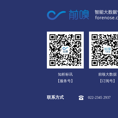
广东
市本级
潍城区
寒亭区
广西
安丘市
高密市
昌邑市
海南
济宁
重庆
市本级
任城区
兖州区
四川
曲阜市
邹城市
贵州
泰安
云南
市本级
泰山区
岱岳区
知析标讯
前嗅大数据
西藏
威海
【服务号】
【订阅号】
陕西
市本级
环翠区
文登区
联系方式
022-2345 2937
甘肃
日照
青海
市本级
东港区
岚山区