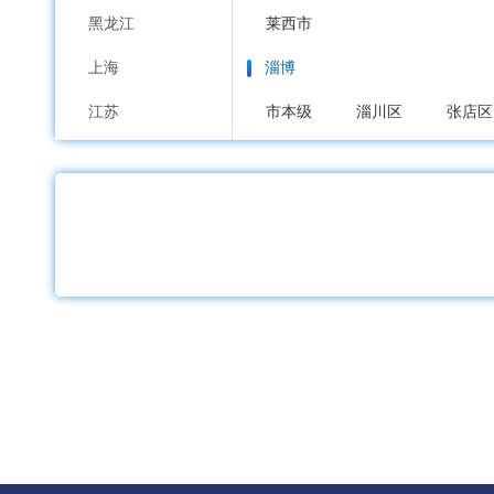
黑龙江
莱西市
上海
淄博
江苏
市本级
淄川区
张店区
浙江
枣庄
安徽
市本级
市中区
薛城区
福建
东营
江西
市本级
东营区
河口区
山东
烟台
河南
市本级
芝罘区
福山区
湖北
招远市
栖霞市
海阳市
湖南
潍坊