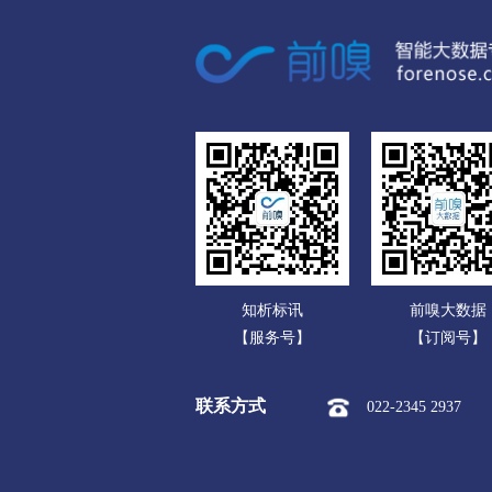
广东
市本级
潍城区
寒亭区
广西
安丘市
高密市
昌邑市
海南
济宁
重庆
市本级
任城区
兖州区
四川
曲阜市
邹城市
贵州
泰安
云南
市本级
泰山区
岱岳区
知析标讯
前嗅大数据
西藏
威海
【服务号】
【订阅号】
陕西
市本级
环翠区
文登区
联系方式
022-2345 2937
甘肃
日照
青海
市本级
东港区
岚山区