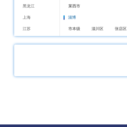
黑龙江
莱西市
上海
淄博
江苏
市本级
淄川区
张店区
浙江
枣庄
安徽
市本级
市中区
薛城区
福建
东营
江西
市本级
东营区
河口区
山东
烟台
河南
市本级
芝罘区
福山区
湖北
招远市
栖霞市
海阳市
湖南
潍坊