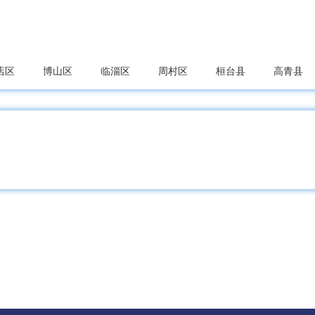
店区
博山区
临淄区
周村区
桓台县
高青县
城区
峄城区
台儿庄区
山亭区
滕州市
口区
垦利区
利津县
广饶县
东营经开区
东营
山区
牟平区
莱山区
蓬莱区
烟台高新区
烟台
阳市