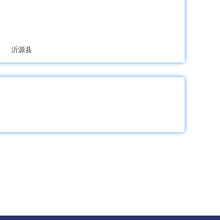
沂源县
港经开区
经开区
龙口市
莱阳市
莱州市