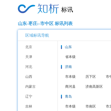
标讯
山东-枣庄:-市中区 标讯列表
区域标讯导航
北京
山东
天津
省本级
河北
济南
山西
市本级
历下区
市
内蒙古
商河县
济南高新区
辽宁
青岛
吉林
市本级
市南区
市