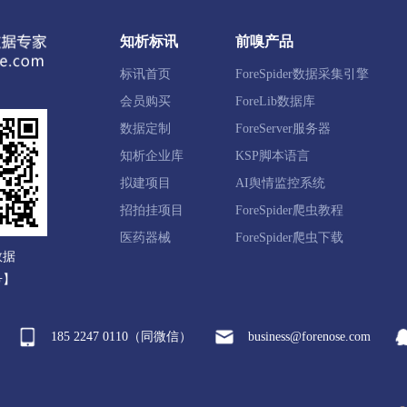
亭区
坊子区
奎文区
临朐县
昌乐县
潍坊滨海
知析标讯
前嗅产品
邑市
标讯首页
ForeSpider数据采集引擎
会员购买
ForeLib数据库
州区
微山县
鱼台县
金乡县
嘉祥县
汶上县
数据定制
ForeServer服务器
知析企业库
KSP脚本语言
拟建项目
AI舆情监控系统
招拍挂项目
ForeSpider爬虫教程
岳区
宁阳县
东平县
新泰市
肥城市
医药器械
ForeSpider爬虫下载
数据
号】
登区
威海火炬高新区
威海经开区
威海临港经开区
185 2247 0110（同微信）
business@forenose.com
山区
莒县
五莲县
日照经开区