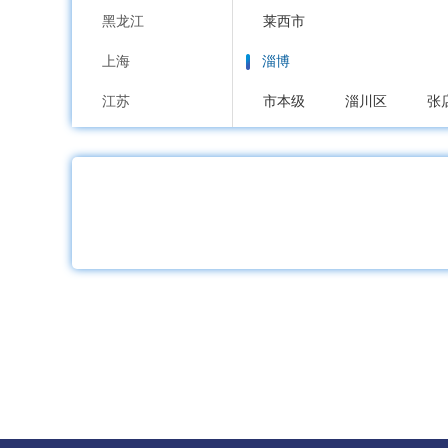
黑龙江
莱西市
上海
淄博
江苏
市本级
淄川区
张
浙江
枣庄
安徽
市本级
市中区
薛
福建
东营
江西
市本级
东营区
河
山东
烟台
河南
市本级
芝罘区
福
湖北
招远市
栖霞市
海
湖南
潍坊