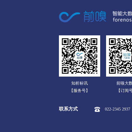
广东
市本级
潍城区
寒
广西
安丘市
高密市
昌
海南
济宁
重庆
市本级
任城区
兖
四川
曲阜市
邹城市
贵州
泰安
云南
市本级
泰山区
岱
知析标讯
前嗅大
西藏
威海
【服务号】
【订阅
陕西
市本级
环翠区
文
联系方式
022-2345 2937
甘肃
日照
青海
市本级
东港区
岚