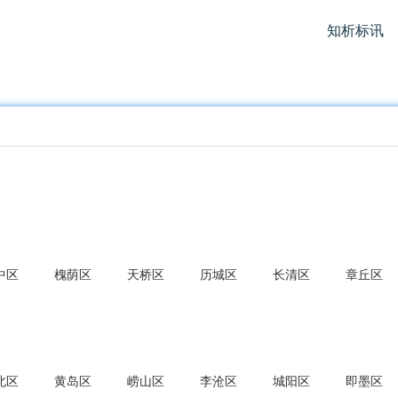
知析标讯
中区
槐荫区
天桥区
历城区
长清区
章丘区
北区
黄岛区
崂山区
李沧区
城阳区
即墨区