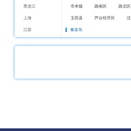
黑龙江
市本级
路南区
路北区
上海
玉田县
芦台经开区
汉
江苏
秦皇岛
浙江
市本级
海港区
山海关
安徽
邯郸
福建
市本级
邯山区
丛台区
江西
邱县
鸡泽县
广平县
山东
邢台
河南
市本级
襄都区
信都区
湖北
广宗县
平乡县
威县
湖南
保定