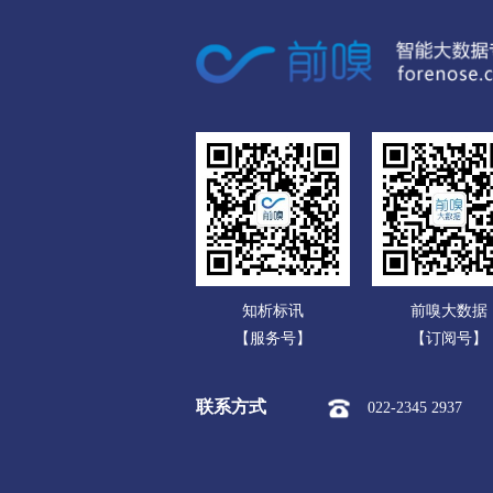
广东
市本级
竞秀区
莲池区
广西
涞源县
望都县
安新县
海南
涿州市
定州市
安国市
重庆
承德
四川
市本级
双桥区
双滦区
贵州
围场满族蒙古族
承德高新
云南
张家口
知析标讯
前嗅大数据
西藏
市本级
桥东区
桥西区
【服务号】
【订阅号】
陕西
阳原县
怀安县
怀来县
联系方式
022-2345 2937
甘肃
沧州
青海
市本级
新华区
运河区