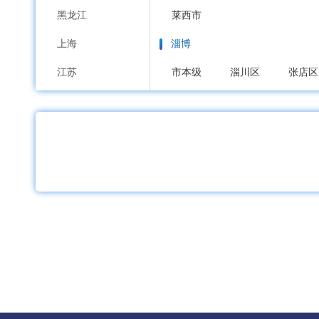
黑龙江
莱西市
上海
淄博
江苏
市本级
淄川区
张店区
浙江
枣庄
安徽
市本级
市中区
薛城区
福建
东营
江西
市本级
东营区
河口区
山东
烟台
河南
市本级
芝罘区
福山区
湖北
招远市
栖霞市
海阳市
湖南
潍坊