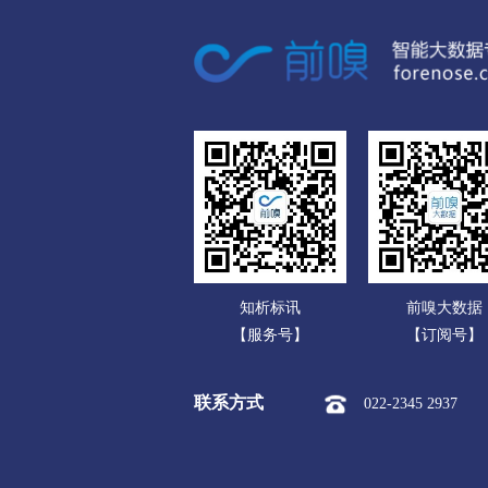
广东
市本级
潍城区
寒亭区
广西
安丘市
高密市
昌邑市
海南
济宁
重庆
市本级
任城区
兖州区
四川
曲阜市
邹城市
贵州
泰安
云南
市本级
泰山区
岱岳区
知析标讯
前嗅大数据
西藏
威海
【服务号】
【订阅号】
陕西
市本级
环翠区
文登区
联系方式
022-2345 2937
甘肃
日照
青海
市本级
东港区
岚山区