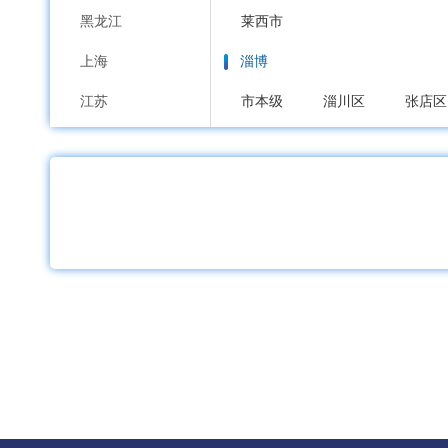
黑龙江
莱西市
上海
淄博
江苏
市本级
淄川区
张店区
浙江
枣庄
安徽
市本级
市中区
薛城区
福建
东营
江西
市本级
东营区
河口区
山东
烟台
河南
市本级
芝罘区
福山区
湖北
招远市
栖霞市
海阳市
湖南
潍坊