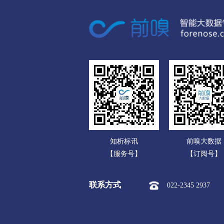
广东
市本级
潍城区
寒亭区
广西
安丘市
高密市
昌邑市
海南
济宁
重庆
市本级
任城区
兖州区
四川
曲阜市
邹城市
贵州
泰安
云南
市本级
泰山区
岱岳区
知析标讯
前嗅大数据
西藏
威海
【服务号】
【订阅号】
陕西
市本级
环翠区
文登区
联系方式
022-2345 2937
甘肃
日照
青海
市本级
东港区
岚山区