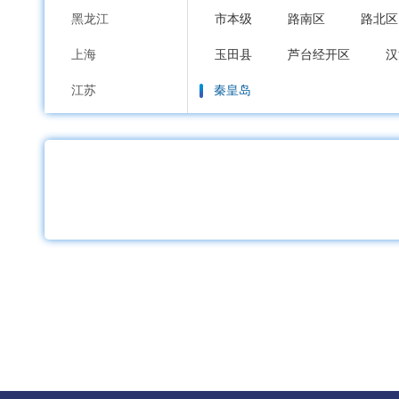
黑龙江
市本级
路南区
路北区
上海
玉田县
芦台经开区
汉
江苏
秦皇岛
浙江
市本级
海港区
山海关
安徽
邯郸
福建
市本级
邯山区
丛台区
江西
邱县
鸡泽县
广平县
山东
邢台
河南
市本级
襄都区
信都区
湖北
广宗县
平乡县
威县
湖南
保定