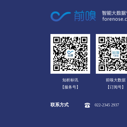
广东
市本级
竞秀区
莲池区
广西
涞源县
望都县
安新县
海南
涿州市
定州市
安国市
重庆
承德
四川
市本级
双桥区
双滦区
贵州
围场满族蒙古族
承德高新
云南
张家口
知析标讯
前嗅大数据
西藏
市本级
桥东区
桥西区
【服务号】
【订阅号】
陕西
阳原县
怀安县
怀来县
联系方式
022-2345 2937
甘肃
沧州
青海
市本级
新华区
运河区