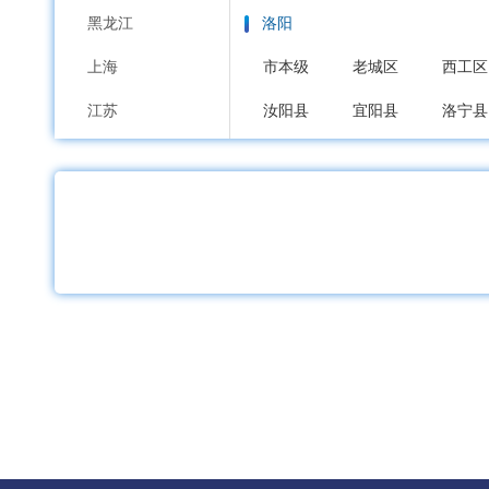
黑龙江
洛阳
上海
市本级
老城区
西工区
江苏
汝阳县
宜阳县
洛宁县
浙江
平顶山
安徽
市本级
新华区
卫东区
福建
舞钢市
汝州市
江西
安阳
山东
市本级
文峰区
北关区
河南
鹤壁
湖北
市本级
鹤山区
山城区
湖南
新乡