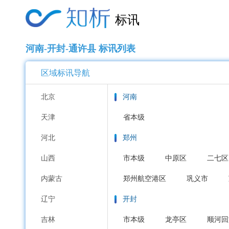
标讯
河南-开封-通许县 标讯列表
区域标讯导航
北京
河南
天津
省本级
河北
郑州
山西
市本级
中原区
二七区
内蒙古
郑州航空港区
巩义市
辽宁
开封
吉林
市本级
龙亭区
顺河回