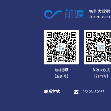
广东
市本级
红旗区
卫滨区
广西
新乡经开区
新乡市平原示
海南
焦作
重庆
市本级
解放区
中站区
四川
孟州市
贵州
濮阳
云南
市本级
华龙区
清丰县
知析标讯
前嗅大数据
西藏
许昌
【服务号】
【订阅号】
陕西
市本级
魏都区
建安区
联系方式
022-2345 2937
甘肃
漯河
青海
市本级
源汇区
郾城区