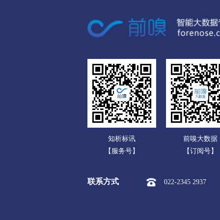
广东
市本级
竞秀区
莲池区
广西
涞源县
望都县
安新县
海南
涿州市
定州市
安国市
重庆
承德
四川
市本级
双桥区
双滦区
贵州
围场满族蒙古族
承德高新
云南
张家口
知析标讯
前嗅大数据
西藏
市本级
桥东区
桥西区
【服务号】
【订阅号】
陕西
阳原县
怀安县
怀来县
联系方式
022-2345 2937
甘肃
沧州
青海
市本级
新华区
运河区