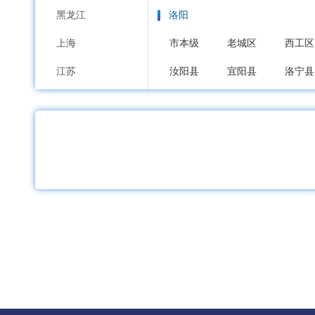
黑龙江
洛阳
上海
市本级
老城区
西工区
江苏
汝阳县
宜阳县
洛宁县
浙江
平顶山
安徽
市本级
新华区
卫东区
福建
舞钢市
汝州市
江西
安阳
山东
市本级
文峰区
北关区
河南
鹤壁
湖北
市本级
鹤山区
山城区
湖南
新乡