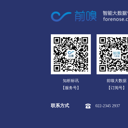
广东
市本级
红旗区
卫滨区
广西
新乡经开区
新乡市平原示
海南
焦作
重庆
市本级
解放区
中站区
四川
孟州市
贵州
濮阳
云南
市本级
华龙区
清丰县
知析标讯
前嗅大数据
西藏
许昌
【服务号】
【订阅号】
陕西
市本级
魏都区
建安区
联系方式
022-2345 2937
甘肃
漯河
青海
市本级
源汇区
郾城区