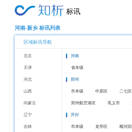
标讯
河南-新乡 标讯列表
区域标讯导航
北京
河南
天津
省本级
河北
郑州
山西
市本级
中原区
二七区
内蒙古
郑州航空港区
巩义市
辽宁
开封
吉林
市本级
龙亭区
顺河回