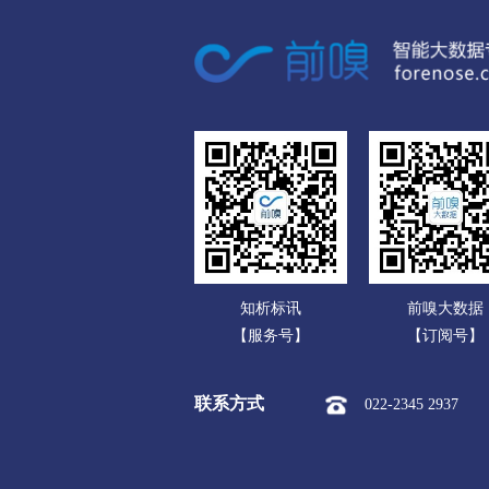
广东
市本级
竞秀区
莲池区
广西
涞源县
望都县
安新县
海南
涿州市
定州市
安国市
重庆
承德
四川
市本级
双桥区
双滦区
贵州
围场满族蒙古族
承德高新
云南
张家口
知析标讯
前嗅大数据
西藏
市本级
桥东区
桥西区
【服务号】
【订阅号】
陕西
阳原县
怀安县
怀来县
联系方式
022-2345 2937
甘肃
沧州
青海
市本级
新华区
运河区