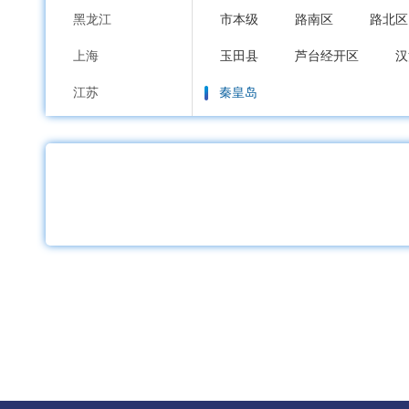
黑龙江
市本级
路南区
路北区
上海
玉田县
芦台经开区
汉
江苏
秦皇岛
浙江
市本级
海港区
山海关
安徽
邯郸
福建
市本级
邯山区
丛台区
江西
邱县
鸡泽县
广平县
山东
邢台
河南
市本级
襄都区
信都区
湖北
广宗县
平乡县
威县
湖南
保定