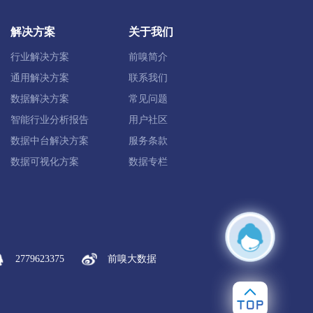
定兴县
唐县
高阳县
容城县
解决方案
关于我们
雄县
保定高新区
保定白沟新城
行业解决方案
前嗅简介
通用解决方案
联系我们
数据解决方案
常见问题
智能行业分析报告
用户社区
化县
丰宁满族
宽城满族
数据中台解决方案
服务条款
数据可视化方案
数据专栏
康保县
沽源县
尚义县
蔚县
塞北管理区
2779623375
前嗅大数据
肃宁县
南皮县
吴桥县
献县