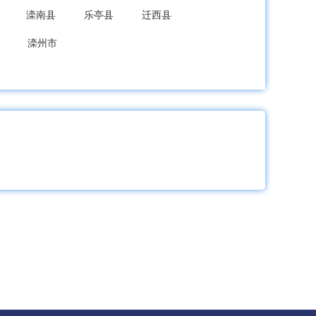
滦南县
乐亭县
迁西县
滦州市
龙县
秦皇岛经开区
北戴河新区
成安县
大名县
涉县
磁县
新区
武安市
隆尧县
宁晋县
巨鹿县
新河县