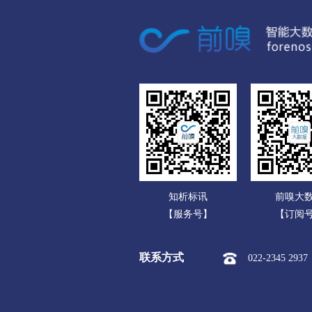
广东
市本级
竞秀区
莲
广西
涞源县
望都县
安
海南
涿州市
定州市
安
重庆
承德
四川
市本级
双桥区
双
贵州
围场满族蒙古族
承德高
云南
张家口
知析标讯
前嗅大
西藏
市本级
桥东区
桥
【服务号】
【订阅
陕西
阳原县
怀安县
怀
联系方式
022-2345 2937
甘肃
沧州
青海
市本级
新华区
运