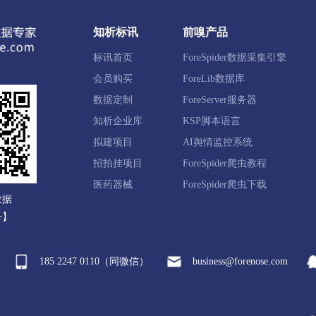
池区
满城区
清苑区
徐水区
涞水县
阜平县
知析标讯
前嗅产品
新县
易县
曲阳县
蠡县
顺平县
博野县
标讯首页
ForeSpider数据采集引擎
国市
高碑店市
会员购买
ForeLib数据库
数据定制
ForeServer服务器
知析企业库
KSP脚本语言
滦区
鹰手营子矿区
承德县
兴隆县
滦平县
隆
拟建项目
AI舆情监控系统
新区
平泉市
招拍挂项目
ForeSpider爬虫教程
医药器械
ForeSpider爬虫下载
数据
西区
宣化区
下花园区
万全区
崇礼区
张北县
号】
来县
涿鹿县
赤城县
张家口经开区
察北管理区
185 2247 0110（同微信）
business@forenose.com
河区
沧县
青县
东光县
海兴县
盐山县