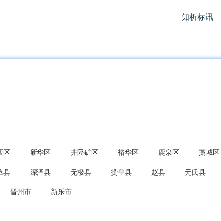
知析标讯
西区
新华区
井陉矿区
裕华区
鹿泉区
藁城区
邑县
深泽县
无极县
赞皇县
赵县
元氏县
晋州市
新乐市