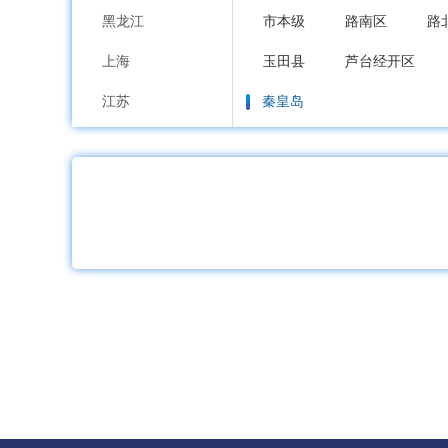
黑龙江
市本级
路南区
路
上海
玉田县
芦台经开区
江苏
秦皇岛
浙江
市本级
海港区
山
安徽
邯郸
福建
市本级
邯山区
丛
江西
邱县
鸡泽县
广平
山东
邢台
河南
市本级
襄都区
信
湖北
广宗县
平乡县
威
湖南
保定