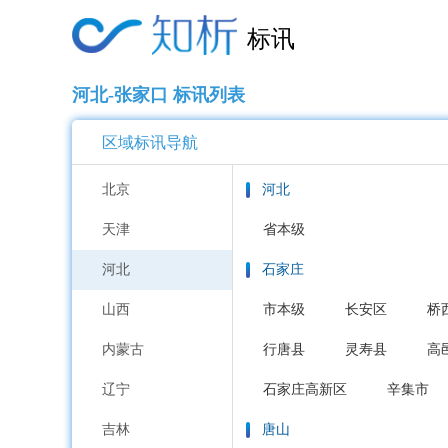
标讯
河北-张家口 标讯列表
区域标讯导航
北京
河北
天津
省本级
河北
石家庄
山西
市本级
长安区
桥
内蒙古
行唐县
灵寿县
高
辽宁
石家庄高新区
辛集市
吉林
唐山