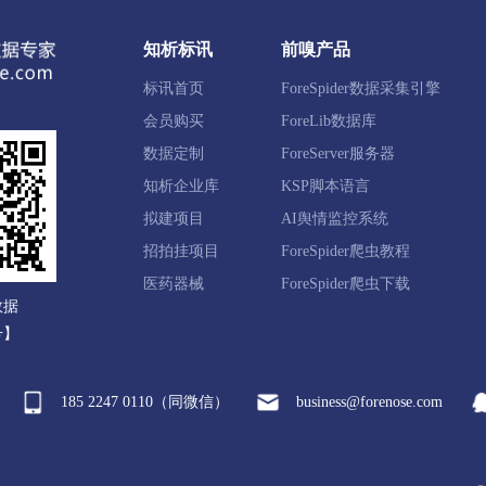
池区
满城区
清苑区
徐水区
涞水县
阜平县
知析标讯
前嗅产品
新县
易县
曲阳县
蠡县
顺平县
博野县
标讯首页
ForeSpider数据采集引擎
国市
高碑店市
会员购买
ForeLib数据库
数据定制
ForeServer服务器
知析企业库
KSP脚本语言
滦区
鹰手营子矿区
承德县
兴隆县
滦平县
隆
拟建项目
AI舆情监控系统
新区
平泉市
招拍挂项目
ForeSpider爬虫教程
医药器械
ForeSpider爬虫下载
数据
西区
宣化区
下花园区
万全区
崇礼区
张北县
号】
来县
涿鹿县
赤城县
张家口经开区
察北管理区
185 2247 0110（同微信）
business@forenose.com
河区
沧县
青县
东光县
海兴县
盐山县