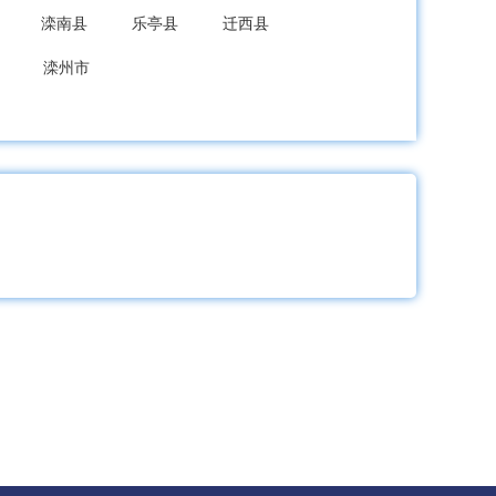
滦南县
乐亭县
迁西县
滦州市
龙县
秦皇岛经开区
北戴河新区
成安县
大名县
涉县
磁县
新区
武安市
隆尧县
宁晋县
巨鹿县
新河县