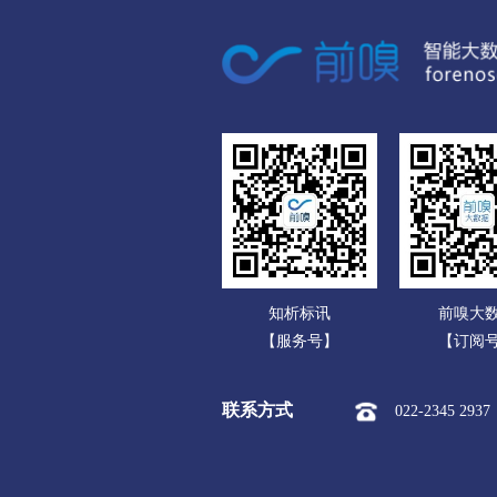
广东
市本级
竞秀区
莲
广西
涞源县
望都县
安
海南
涿州市
定州市
安
重庆
承德
四川
市本级
双桥区
双
贵州
围场满族蒙古族
承德高
云南
张家口
知析标讯
前嗅大
西藏
市本级
桥东区
桥
【服务号】
【订阅
陕西
阳原县
怀安县
怀
联系方式
022-2345 2937
甘肃
沧州
青海
市本级
新华区
运