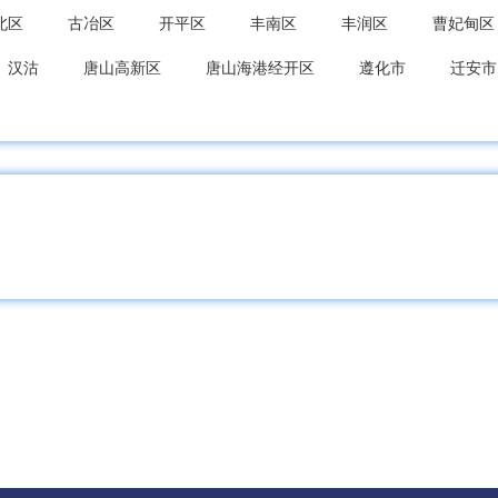
北区
古冶区
开平区
丰南区
丰润区
曹妃甸区
汉沽
唐山高新区
唐山海港经开区
遵化市
迁安市
海关区
北戴河区
抚宁区
青龙满族
昌黎县
卢
台区
复兴区
峰峰矿区
肥乡区
永年区
临漳县
县
馆陶县
魏县
曲周县
邯郸经开区
邯郸冀南
都区
任泽区
南和区
临城县
内丘县
柏乡县
县
清河县
临西县
邢台经开区
南宫市
沙河市