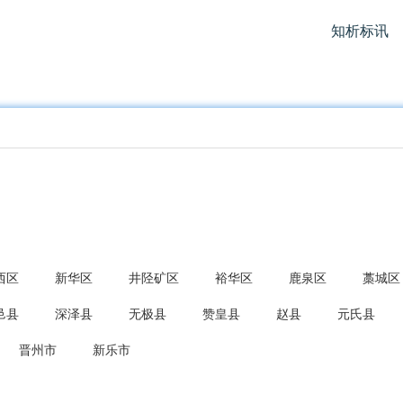
知析标讯
西区
新华区
井陉矿区
裕华区
鹿泉区
藁城区
邑县
深泽县
无极县
赞皇县
赵县
元氏县
晋州市
新乐市