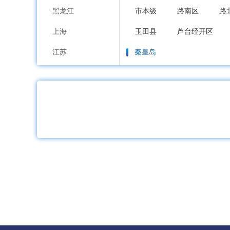
黑龙江
市本级
路南区
路
上海
玉田县
芦台经开区
江苏
秦皇岛
浙江
市本级
海港区
山
安徽
邯郸
福建
市本级
邯山区
丛
江西
邱县
鸡泽县
广平
山东
邢台
河南
市本级
襄都区
信
湖北
广宗县
平乡县
威
湖南
保定