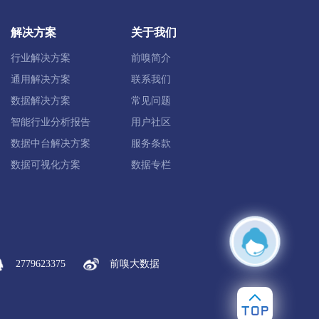
定兴县
唐县
高阳县
容城县
解决方案
关于我们
雄县
保定高新区
保定白沟新城
行业解决方案
前嗅简介
通用解决方案
联系我们
数据解决方案
常见问题
智能行业分析报告
用户社区
化县
丰宁满族
宽城满族
数据中台解决方案
服务条款
数据可视化方案
数据专栏
康保县
沽源县
尚义县
蔚县
塞北管理区
2779623375
前嗅大数据
肃宁县
南皮县
吴桥县
献县