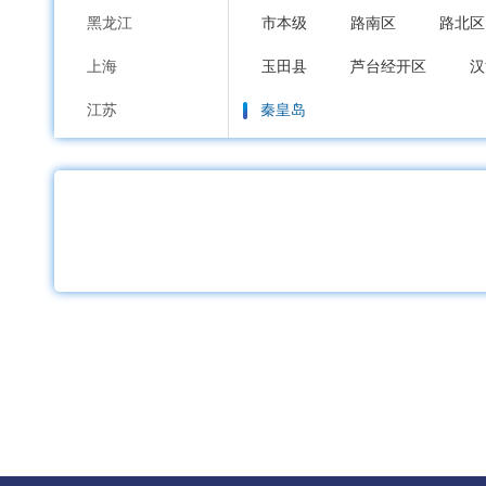
黑龙江
市本级
路南区
路北区
上海
玉田县
芦台经开区
汉
江苏
秦皇岛
浙江
市本级
海港区
山海关
安徽
邯郸
福建
市本级
邯山区
丛台区
江西
邱县
鸡泽县
广平县
山东
邢台
河南
市本级
襄都区
信都区
湖北
广宗县
平乡县
威县
湖南
保定