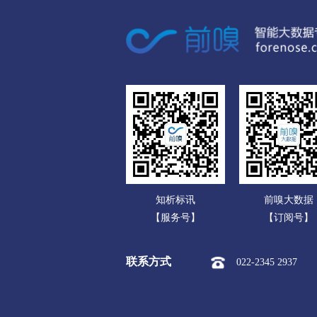
广东
市本级
竞秀区
莲池区
广西
涞源县
望都县
安新县
海南
涿州市
定州市
安国市
重庆
承德
四川
市本级
双桥区
双滦区
贵州
围场满族蒙古族
承德高新
云南
张家口
知析标讯
前嗅大数据
西藏
市本级
桥东区
桥西区
【服务号】
【订阅号】
陕西
阳原县
怀安县
怀来县
联系方式
022-2345 2937
甘肃
沧州
青海
市本级
新华区
运河区