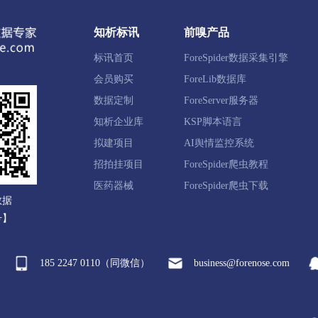
滨区
凤泉区
牧野区
新乡县
获嘉县
原阳县
知析标讯
前嗅产品
示范区
卫辉市
辉县市
长垣市
标讯首页
ForeSpider数据采集引擎
会员购买
ForeLib数据库
站区
马村区
山阳区
修武县
博爱县
武陟县
数据定制
ForeServer服务器
知析企业库
KSP脚本语言
拟建项目
AI舆情监控系统
招拍挂项目
ForeSpider爬虫教程
丰县
南乐县
范县
台前县
濮阳县
濮阳工业园
医药器械
ForeSpider爬虫下载
数据
号】
安区
鄢陵县
襄城县
许昌经开区
禹州市
长葛
185 2247 0110（同微信）
business@forenose.com
城区
召陵区
舞阳县
临颍县
漯河经开区