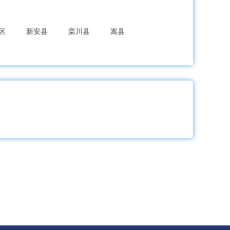
区
新安县
栾川县
嵩县
郏县
平顶山高新区
平顶山新城区
内黄县
安阳高新区
林州市