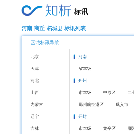
标讯
河南-商丘-柘城县 标讯列表
区域标讯导航
北京
河南
天津
省本级
河北
郑州
山西
市本级
中原区
二
内蒙古
郑州航空港区
巩义市
辽宁
开封
吉林
市本级
龙亭区
顺