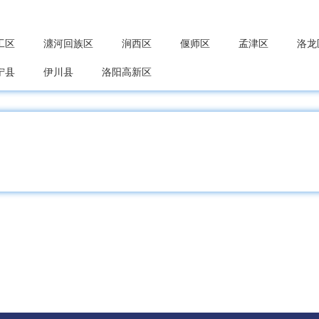
工区
瀍河回族区
涧西区
偃师区
孟津区
洛龙
宁县
伊川县
洛阳高新区
东区
石龙区
湛河区
宝丰县
叶县
鲁山县
关区
殷都区
龙安区
安阳县
汤阴县
滑县
城区
淇滨区
浚县
淇县
鹤壁经开区