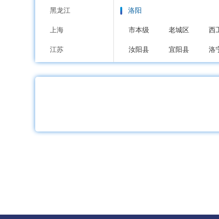
黑龙江
洛阳
上海
市本级
老城区
西
江苏
汝阳县
宜阳县
洛
浙江
平顶山
安徽
市本级
新华区
卫
福建
舞钢市
汝州市
江西
安阳
山东
市本级
文峰区
北
河南
鹤壁
湖北
市本级
鹤山区
山
湖南
新乡