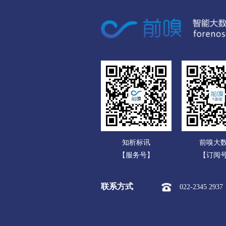
广东
市本级
红旗区
卫
广西
新乡经开区
新乡市平原
海南
焦作
重庆
市本级
解放区
中
四川
孟州市
贵州
濮阳
云南
市本级
华龙区
清
知析标讯
前嗅大
西藏
许昌
【服务号】
【订阅
陕西
市本级
魏都区
建
联系方式
022-2345 2937
甘肃
漯河
青海
市本级
源汇区
郾