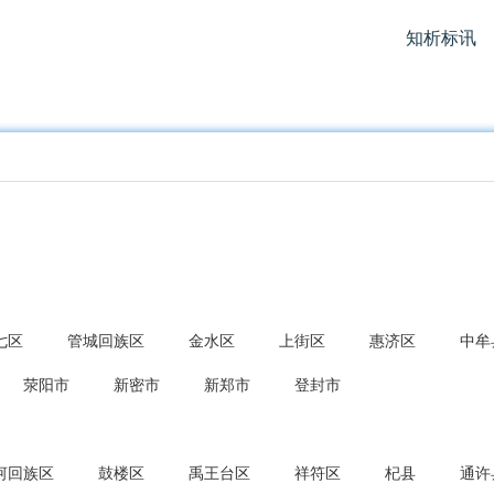
知析标讯
七区
管城回族区
金水区
上街区
惠济区
中牟
荥阳市
新密市
新郑市
登封市
河回族区
鼓楼区
禹王台区
祥符区
杞县
通许