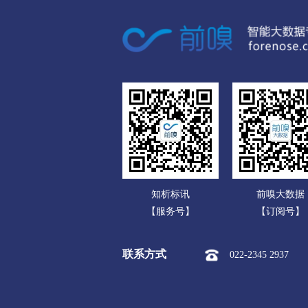
广东
市本级
红旗区
卫滨区
广西
新乡经开区
新乡市平原示
海南
焦作
重庆
市本级
解放区
中站区
四川
孟州市
贵州
濮阳
云南
市本级
华龙区
清丰县
知析标讯
前嗅大数据
西藏
许昌
【服务号】
【订阅号】
陕西
市本级
魏都区
建安区
联系方式
022-2345 2937
甘肃
漯河
青海
市本级
源汇区
郾城区