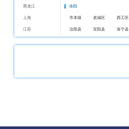
黑龙江
洛阳
上海
市本级
老城区
西工区
江苏
汝阳县
宜阳县
洛宁县
浙江
平顶山
安徽
市本级
新华区
卫东区
福建
舞钢市
汝州市
江西
安阳
山东
市本级
文峰区
北关区
河南
鹤壁
湖北
市本级
鹤山区
山城区
湖南
新乡