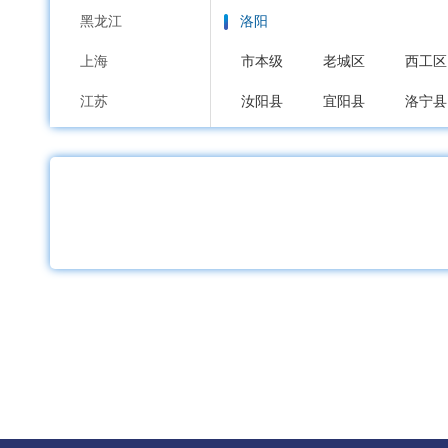
黑龙江
洛阳
上海
市本级
老城区
西工区
江苏
汝阳县
宜阳县
洛宁县
浙江
平顶山
安徽
市本级
新华区
卫东区
福建
舞钢市
汝州市
江西
安阳
山东
市本级
文峰区
北关区
河南
鹤壁
湖北
市本级
鹤山区
山城区
湖南
新乡