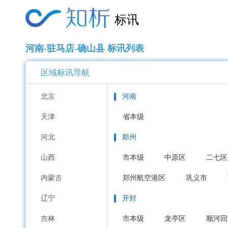
标讯
河南-驻马店-确山县 标讯列表
区域标讯导航
北京
河南
天津
省本级
河北
郑州
山西
市本级
中原区
二七区
内蒙古
郑州航空港区
巩义市
辽宁
开封
吉林
市本级
龙亭区
顺河回