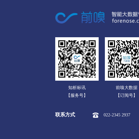
广东
市本级
红旗区
卫滨区
广西
新乡经开区
新乡市平原示
海南
焦作
重庆
市本级
解放区
中站区
四川
孟州市
贵州
濮阳
云南
市本级
华龙区
清丰县
知析标讯
前嗅大数据
西藏
许昌
【服务号】
【订阅号】
陕西
市本级
魏都区
建安区
联系方式
022-2345 2937
甘肃
漯河
青海
市本级
源汇区
郾城区