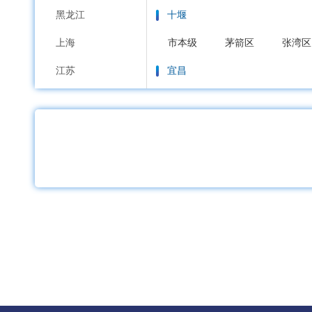
黑龙江
十堰
上海
市本级
茅箭区
张湾区
江苏
宜昌
浙江
市本级
西陵区
伍家岗
安徽
宜都市
当阳市
枝江市
福建
襄阳
江西
市本级
樊城区
襄城区
山东
鄂州
河南
市本级
梁子湖区
华容
湖北
荆门
湖南
市本级
东宝区
掇刀区