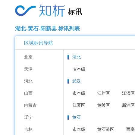
标讯
湖北-黄石-阳新县 标讯列表
区域标讯导航
北京
湖北
天津
省本级
河北
武汉
山西
市本级
江岸区
江汉区
内蒙古
江夏区
黄陂区
新洲区
辽宁
黄石
吉林
市本级
黄石港区
西塞