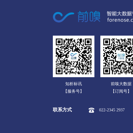
广东
孝感
广西
市本级
孝南区
孝昌县
海南
荆州
重庆
市本级
沙市区
荆州区
四川
黄冈
贵州
市本级
黄州区
团风县
云南
武穴市
知析标讯
前嗅大数据
西藏
随州
【服务号】
【订阅号】
陕西
市本级
曾都区
随县
联系方式
022-2345 2937
甘肃
咸宁
青海
市本级
咸安区
嘉鱼县