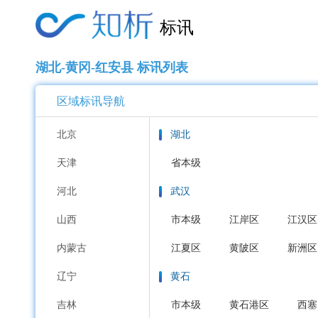
标讯
湖北-黄冈-红安县 标讯列表
区域标讯导航
北京
湖北
天津
省本级
河北
武汉
山西
市本级
江岸区
江汉区
内蒙古
江夏区
黄陂区
新洲区
辽宁
黄石
吉林
市本级
黄石港区
西塞