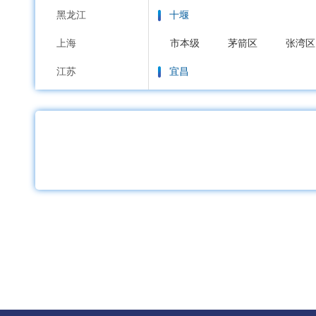
黑龙江
十堰
上海
市本级
茅箭区
张湾区
江苏
宜昌
浙江
市本级
西陵区
伍家岗
安徽
宜都市
当阳市
枝江市
福建
襄阳
江西
市本级
樊城区
襄城区
山东
鄂州
河南
市本级
梁子湖区
华容
湖北
荆门
湖南
市本级
东宝区
掇刀区