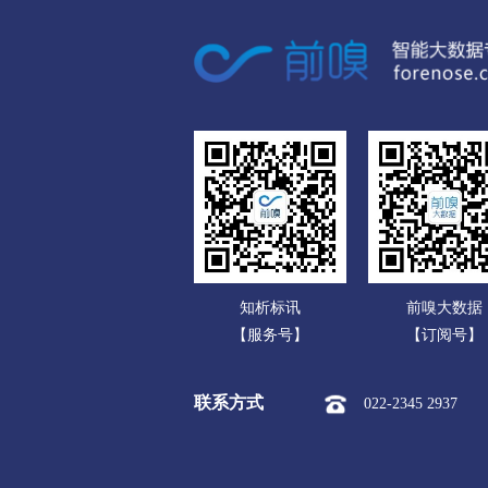
广东
孝感
广西
市本级
孝南区
孝昌县
海南
荆州
重庆
市本级
沙市区
荆州区
四川
黄冈
贵州
市本级
黄州区
团风县
云南
武穴市
知析标讯
前嗅大数据
西藏
随州
【服务号】
【订阅号】
陕西
市本级
曾都区
随县
联系方式
022-2345 2937
甘肃
咸宁
青海
市本级
咸安区
嘉鱼县