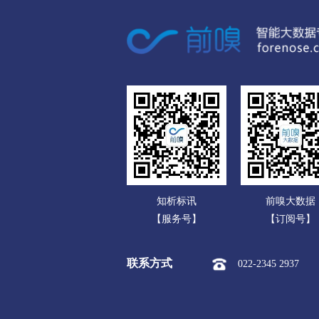
广东
孝感
广西
市本级
孝南区
孝昌县
海南
荆州
重庆
市本级
沙市区
荆州区
四川
黄冈
贵州
市本级
黄州区
团风县
云南
武穴市
知析标讯
前嗅大数据
西藏
随州
【服务号】
【订阅号】
陕西
市本级
曾都区
随县
联系方式
022-2345 2937
甘肃
咸宁
青海
市本级
咸安区
嘉鱼县