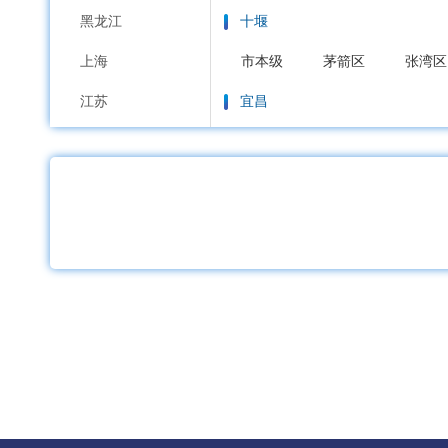
黑龙江
十堰
上海
市本级
茅箭区
张湾区
江苏
宜昌
浙江
市本级
西陵区
伍家岗
安徽
宜都市
当阳市
枝江市
福建
襄阳
江西
市本级
樊城区
襄城区
山东
鄂州
河南
市本级
梁子湖区
华容
湖北
荆门
湖南
市本级
东宝区
掇刀区