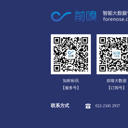
广东
市本级
竞秀区
莲池区
广西
涞源县
望都县
安新县
海南
涿州市
定州市
安国市
重庆
承德
四川
市本级
双桥区
双滦区
贵州
围场满族蒙古族
承德高新
云南
张家口
知析标讯
前嗅大数据
西藏
市本级
桥东区
桥西区
【服务号】
【订阅号】
陕西
阳原县
怀安县
怀来县
联系方式
022-2345 2937
甘肃
沧州
青海
市本级
新华区
运河区