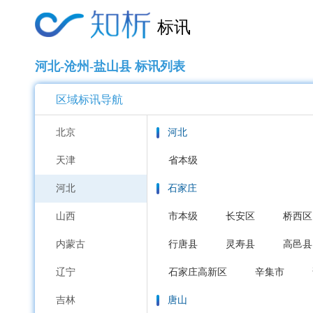
标讯
河北-沧州-盐山县 标讯列表
区域标讯导航
北京
河北
天津
省本级
河北
石家庄
山西
市本级
长安区
桥西区
内蒙古
行唐县
灵寿县
高邑县
辽宁
石家庄高新区
辛集市
吉林
唐山