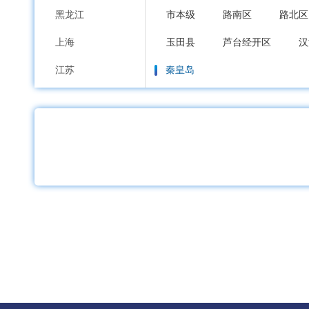
黑龙江
市本级
路南区
路北区
上海
玉田县
芦台经开区
汉
江苏
秦皇岛
浙江
市本级
海港区
山海关
安徽
邯郸
福建
市本级
邯山区
丛台区
江西
邱县
鸡泽县
广平县
山东
邢台
河南
市本级
襄都区
信都区
湖北
广宗县
平乡县
威县
湖南
保定