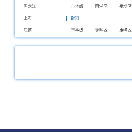
黑龙江
市本级
雨湖区
岳塘区
上海
衡阳
江苏
市本级
珠晖区
雁峰区
浙江
衡阳综合保税区
衡阳高新
安徽
邵阳
福建
市本级
双清区
大祥区
江西
武冈市
邵东市
山东
岳阳
河南
市本级
岳阳楼区
云溪
湖北
临湘市
湖南
常德