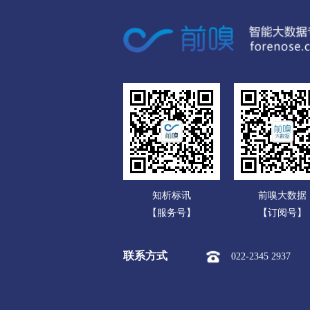
广东
市本级
武陵区
鼎城区
广西
张家界
海南
市本级
永定区
武陵源
重庆
益阳
四川
市本级
资阳区
赫山区
贵州
郴州
云南
市本级
北湖区
苏仙区
知析标讯
前嗅大数据
西藏
永州
【服务号】
【订阅号】
陕西
市本级
零陵区
冷水滩
联系方式
022-2345 2937
甘肃
永州经开区
回龙圩管理区
青海
怀化