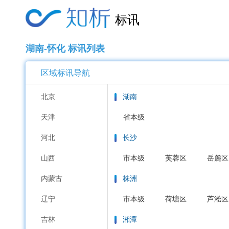
标讯
湖南-怀化 标讯列表
区域标讯导航
北京
湖南
天津
省本级
河北
长沙
山西
市本级
芙蓉区
岳麓区
内蒙古
株洲
辽宁
市本级
荷塘区
芦淞区
吉林
湘潭