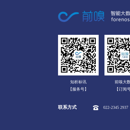
广东
市本级
武陵区
鼎
广西
张家界
海南
市本级
永定区
武
重庆
益阳
四川
市本级
资阳区
赫
贵州
郴州
云南
市本级
北湖区
苏
知析标讯
前嗅大
西藏
永州
【服务号】
【订阅
陕西
市本级
零陵区
冷
联系方式
022-2345 2937
甘肃
永州经开区
回龙圩管理
青海
怀化