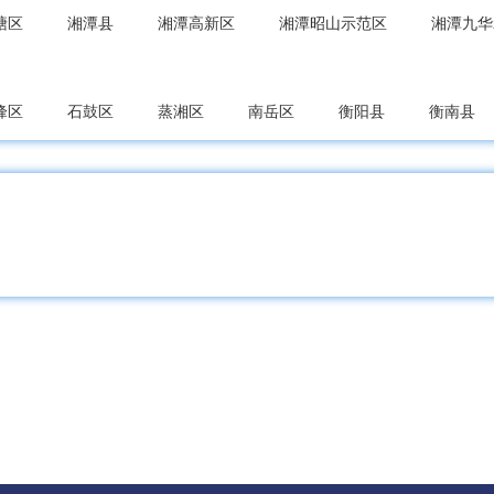
塘区
湘潭县
湘潭高新区
湘潭昭山示范区
湘潭九华
峰区
石鼓区
蒸湘区
南岳区
衡阳县
衡南县
新区
衡阳松木经开区
耒阳市
常宁市
祥区
北塔区
新邵县
邵阳县
隆回县
洞口县
云溪区
君山区
岳阳县
华容县
湘阴县
平江县