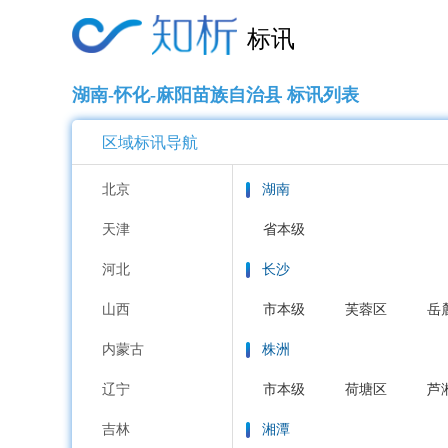
标讯
湖南-怀化-麻阳苗族自治县 标讯列表
区域标讯导航
北京
湖南
天津
省本级
河北
长沙
山西
市本级
芙蓉区
岳
内蒙古
株洲
辽宁
市本级
荷塘区
芦
吉林
湘潭