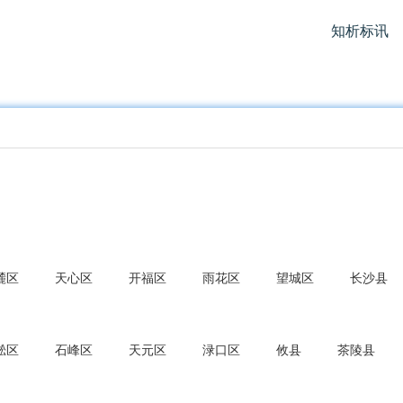
知析标讯
麓区
天心区
开福区
雨花区
望城区
长沙县
淞区
石峰区
天元区
渌口区
攸县
茶陵县