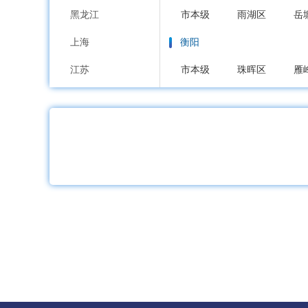
黑龙江
市本级
雨湖区
岳
上海
衡阳
江苏
市本级
珠晖区
雁
浙江
衡阳综合保税区
衡阳高
安徽
邵阳
福建
市本级
双清区
大
江西
武冈市
邵东市
山东
岳阳
河南
市本级
岳阳楼区
湖北
临湘市
湖南
常德