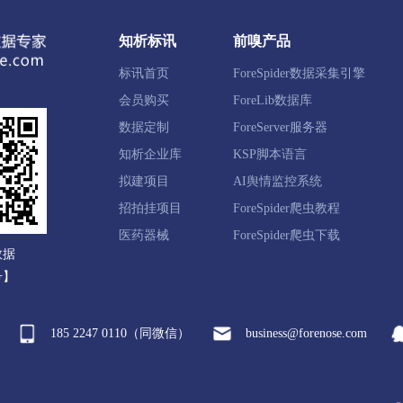
城区
安乡县
汉寿县
澧县
临澧县
桃源县
知析标讯
前嗅产品
标讯首页
ForeSpider数据采集引擎
陵源区
慈利县
桑植县
会员购买
ForeLib数据库
数据定制
ForeServer服务器
知析企业库
KSP脚本语言
山区
南县
桃江县
安化县
大通湖区
益阳高新
拟建项目
AI舆情监控系统
招拍挂项目
ForeSpider爬虫教程
仙区
桂阳县
宜章县
永兴县
嘉禾县
临武县
医药器械
ForeSpider爬虫下载
数据
号】
水滩区
东安县
双牌县
道县
江永县
宁远县
185 2247 0110（同微信）
business@forenose.com
区
祁阳市