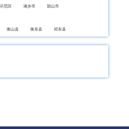
示范区
湘乡市
韶山市
衡山县
衡东县
祁东县
绥宁县
新宁县
城步苗族自治县
岳阳市屈原管理区
汨罗市